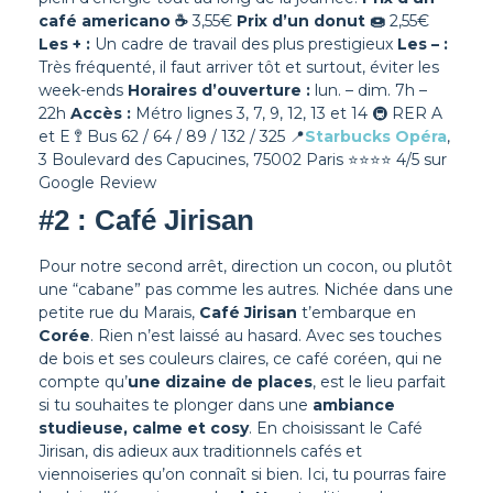
café americano
☕
3,55€
Prix d’un donut
🍩
2,55€
Les + :
Un cadre de travail des plus prestigieux
Les – :
Très fréquenté, il faut arriver tôt et surtout, éviter les
week-ends
Horaires d’ouverture :
lun. – dim. 7h –
22h
Accès :
Métro lignes 3, 7, 9, 12, 13 et 14 🚇 RER A
et E 🚏 Bus 62 / 64 / 89 / 132 / 325
📍
Starbucks Opéra
,
3 Boulevard des Capucines, 75002 Paris
⭐⭐⭐⭐ 4/5 sur
Google Review
#2 : Café Jirisan
Pour notre second arrêt, direction un cocon, ou plutôt
une “cabane” pas comme les autres. Nichée dans une
petite rue du Marais,
Café Jirisan
t’embarque en
Corée
.
Rien n’est laissé au hasard. Avec ses touches
de bois et ses couleurs claires, ce café coréen, qui ne
compte qu’
une dizaine de places
, est le lieu parfait
si tu souhaites te plonger dans une
ambiance
studieuse, calme et cosy
.
En choisissant le Café
Jirisan, dis adieux aux traditionnels cafés et
viennoiseries qu’on connaît si bien. Ici, tu pourras faire