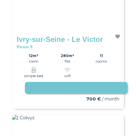
Ivry-sur-Seine - Le Victor
Room 9
12m²
280m²
11
room
flat
rooms
simple bed
wifi
Available immediately
700 €
/ month