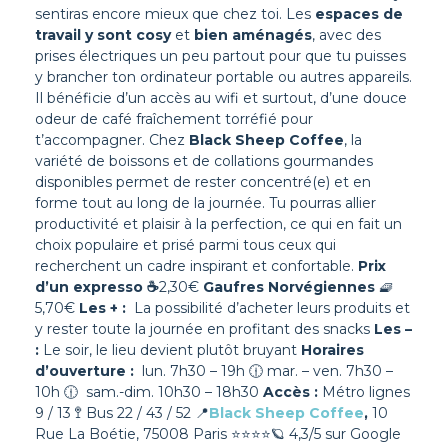
sentiras encore mieux que chez toi. Les
espaces de
travail y sont cosy
et
bien aménagés
, avec des
prises électriques un peu partout pour que tu puisses
y brancher ton ordinateur portable ou autres appareils.
Il bénéficie d’un accès au wifi et surtout, d’une douce
odeur de café fraîchement torréfié pour
t’accompagner.
Chez
Black Sheep Coffee
, la
variété de boissons et de collations gourmandes
disponibles permet de rester concentré(e) et en
forme tout au long de la journée. Tu pourras allier
productivité et plaisir à la perfection, ce qui en fait un
choix populaire et prisé parmi tous ceux qui
recherchent un cadre inspirant et confortable.
Prix
d’un expresso
☕
2,30€
Gaufres Norvégiennes
🧇
5,70€
Les + :
La possibilité d’acheter leurs produits et
y rester toute la journée en profitant des snacks
Les –
:
Le soir, le lieu devient plutôt bruyant
Horaires
d’ouverture :
lun. 7h30 – 19h 🕧 mar. – ven. 7h30 –
10h 🕧 sam.-dim. 10h30 – 18h30
Accès :
Métro lignes
9 / 13 🚏 Bus 22 / 43 / 52
📍
Black Sheep Coffee
,
10
Rue La Boétie, 75008 Paris
⭐⭐⭐⭐
🪐
4,3/5 sur Google