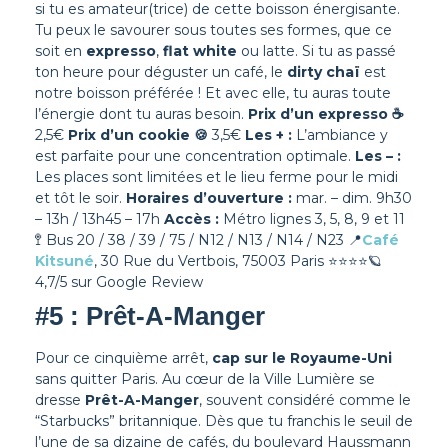
si tu es amateur(trice) de cette boisson énergisante.
Tu peux le savourer sous toutes ses formes, que ce
soit en
expresso
,
flat white
ou latte. Si tu as passé
ton heure pour déguster un café, le
dirty chaï
est
notre boisson préférée ! Et avec elle, tu auras toute
l’énergie dont tu auras besoin.
Prix d’un expresso
☕
2,5€
Prix d’un cookie
🍪
3,5€
Les + :
L’ambiance y
est parfaite pour une concentration optimale.
Les – :
Les places sont limitées et le lieu ferme pour le midi
et tôt le soir.
Horaires d’ouverture :
mar. – dim. 9h30
– 13h / 13h45 – 17h
Accès :
Métro lignes 3, 5, 8, 9 et 11
🚏 Bus 20 / 38 / 39 / 75 / N12 / N13 / N14 / N23
📍
Café
Kitsuné
, 30 Rue du Vertbois, 75003 Paris
⭐⭐⭐⭐
🪐
4,7/5 sur Google Review
#5 : Prêt-A-Manger
Pour ce cinquième arrêt,
cap sur le Royaume-Uni
sans quitter Paris. Au cœur de la Ville Lumière se
dresse
Prêt-A-Manger
, souvent considéré comme le
“Starbucks” britannique. Dès que tu franchis le seuil de
l’une de sa dizaine de cafés, du boulevard Haussmann