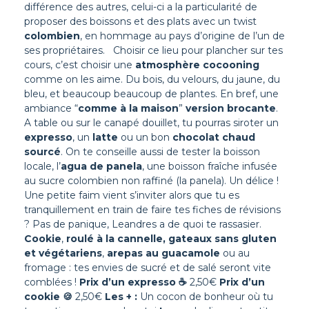
différence des autres, celui-ci a la particularité de
proposer des boissons et des plats avec un twist
colombien
, en hommage au pays d’origine de l’un de
ses propriétaires.
Choisir ce lieu pour plancher sur tes
cours, c’est choisir une
atmosphère cocooning
comme on les aime. Du bois, du velours, du jaune, du
bleu, et beaucoup beaucoup de plantes. En bref, une
ambiance “
comme à la maison
”
version brocante
.
A table ou sur le canapé douillet, tu pourras siroter un
expresso
, un
latte
ou un bon
chocolat chaud
sourcé
. On te conseille aussi de tester la boisson
locale, l’
agua de panela
, une boisson fraîche infusée
au sucre colombien non raffiné (la panela). Un délice !
Une petite faim vient s’inviter alors que tu es
tranquillement en train de faire tes fiches de révisions
? Pas de panique, Leandres a de quoi te rassasier.
Cookie
,
roulé à la cannelle, gateaux sans gluten
et végétariens
,
arepas au guacamole
ou au
fromage : tes envies de sucré et de salé seront vite
comblées !
Prix d’un expresso
☕
2,50€
Prix d’un
cookie
🍪
2,50€
Les + :
Un cocon de bonheur où tu