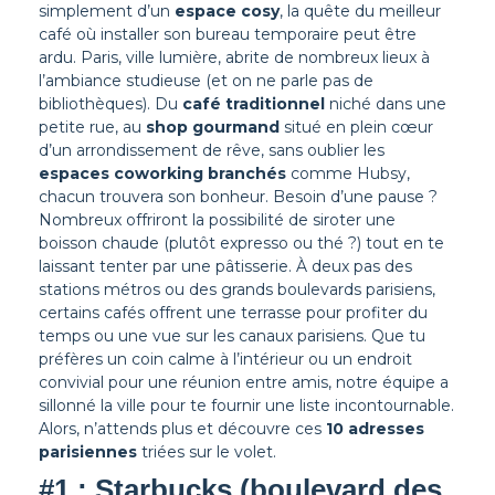
simplement d’un
espace cosy
, la quête du meilleur
café où installer son bureau temporaire peut être
ardu.
Paris, ville lumière, abrite de nombreux lieux à
l’ambiance studieuse (et on ne parle pas de
bibliothèques). Du
café traditionnel
niché dans une
petite rue, au
shop gourmand
situé en plein cœur
d’un arrondissement de rêve, sans oublier les
espaces coworking branchés
comme Hubsy,
chacun trouvera son bonheur. Besoin d’une pause ?
Nombreux offriront la possibilité de siroter une
boisson chaude (plutôt expresso ou thé ?) tout en te
laissant tenter par une pâtisserie.
À deux pas des
stations métros ou des grands boulevards parisiens,
certains cafés offrent une terrasse pour profiter du
temps ou une vue sur les canaux parisiens. Que tu
préfères un coin calme à l’intérieur ou un endroit
convivial pour une réunion entre amis, notre équipe a
sillonné la ville pour te fournir une liste incontournable.
Alors, n’attends plus et découvre ces
10 adresses
parisiennes
triées sur le volet.
#1 : Starbucks (boulevard des