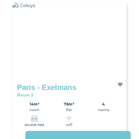
Paris - Exelmans
Room 3
14m²
76m²
4
room
flat
rooms
double bed
wifi
Available immediately