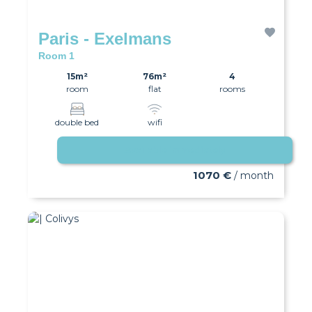
Paris - Exelmans
Room 1
15m²
76m²
4
room
flat
rooms
double bed
wifi
Available immediately
1070 €
/ month