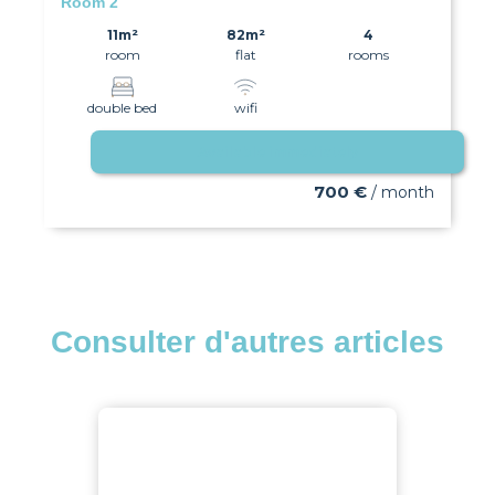
Room 2
11m²
82m²
4
room
flat
rooms
double bed
wifi
Available immediately
700 €
/ month
Consulter d'autres articles