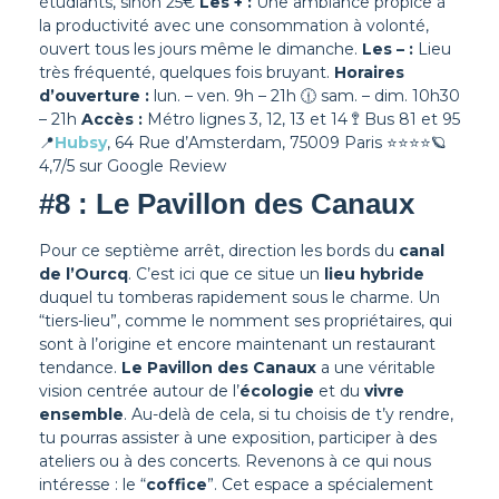
étudiants, sinon 25€
Les + :
Une ambiance propice à
la productivité avec une consommation à volonté,
ouvert tous les jours même le dimanche.
Les – :
Lieu
très fréquenté, quelques fois bruyant.
Horaires
d’ouverture :
lun. – ven. 9h – 21h 🕧 sam. – dim. 10h30
– 21h
Accès :
Métro lignes 3, 12, 13 et 14 🚏 Bus 81 et 95
📍
Hubsy
, 64 Rue d’Amsterdam, 75009 Paris
⭐⭐⭐⭐
🪐
4,7/5 sur Google Review
#8 : Le Pavillon des Canaux
Pour ce septième arrêt, direction les bords du
canal
de l’Ourcq
. C’est ici que ce situe un
lieu hybride
duquel tu tomberas rapidement sous le charme. Un
“tiers-lieu”, comme le nomment ses propriétaires, qui
sont à l’origine et encore maintenant un restaurant
tendance.
Le Pavillon des Canaux
a une véritable
vision centrée autour de l’
écologie
et du
vivre
ensemble
. Au-delà de cela, si tu choisis de t’y rendre,
tu pourras assister à une exposition, participer à des
ateliers ou à des concerts.
Revenons à ce qui nous
intéresse : le “
coffice
”. Cet espace a spécialement