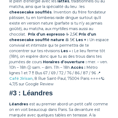
le plein d’énergie avec les
lattes
, traditionnels ou au
matcha, ainsi que la spécialité du lieu : les
cheesecake soufflés
. Invention du frère fondateur
pâtissier, tu en tomberas raide dingue surtout qu’il
existe en version nature (parfaite si tu n’y as jamais
goûté), au matcha, aux myrtilles mais aussi au
chocolat.
Prix d’un expresso
☕ 2,5€
Prix d’un
cheesecake soufflé nature
🥞 5€
Les + :
Un espace
convivial et intimiste qui te permettra de te
concentrer sur tes révisions
Les – :
Le lieu ferme tôt
(18h), on espère donc que tu as des trous dans tes
journées de cours
Horaires d’ouverture :
mer. – ven.
10h – 18h 🕧 sam. – dim. 11h – 18h
Accès :
Métro
lignes 1 et 7 🚏 Bus 67 / 69 / 72 / 76 / 86 / 87 / 96
📍
Café Jirisan
, 8 Rue Saint-Paul, 75004 Paris
⭐⭐⭐⭐
🪐
4,7/5 sur Google Review
#3 : Léandres
Léandres
est au premier abord un petit café comme
on en voit beaucoup dans Paris. Sa devanture est
marquée avec quelques tables en terrasse. A la