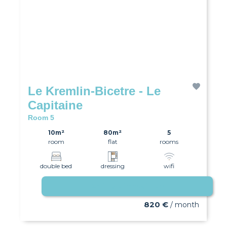
Le Kremlin-Bicetre - Le
Capitaine
Room 5
10m²
80m²
5
room
flat
rooms
double bed
dressing
wifi
Available immediately
820 €
/ month