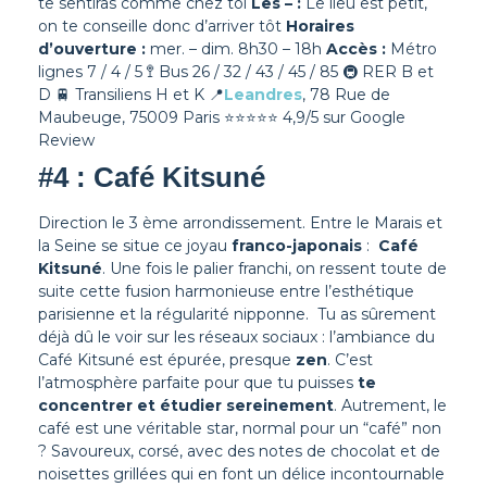
te sentiras comme chez toi
Les – :
Le lieu est petit,
on te conseille donc d’arriver tôt
Horaires
d’ouverture :
mer. – dim. 8h30 – 18h
Accès :
Métro
lignes 7 / 4 / 5 🚏 Bus 26 / 32 / 43 / 45 / 85 🚇 RER B et
D 🚆 Transiliens H et K
📍
Leandres
, 78 Rue de
Maubeuge, 75009 Paris
⭐⭐⭐⭐⭐ 4,9/5 sur Google
Review
#4 : Café Kitsuné
Direction le 3 ème arrondissement. Entre le Marais et
la Seine se situe ce joyau
franco-japonais
:
Café
Kitsuné
. Une fois le palier franchi, on ressent toute de
suite cette fusion harmonieuse entre l’esthétique
parisienne et la régularité nipponne.
Tu as sûrement
déjà dû le voir sur les réseaux sociaux : l’ambiance du
Café Kitsuné est épurée, presque
zen
. C’est
l’atmosphère parfaite pour que tu puisses
te
concentrer et étudier sereinement
.
Autrement, le
café est une véritable star, normal pour un “café” non
? Savoureux, corsé, avec des notes de chocolat et de
noisettes grillées qui en font un délice incontournable