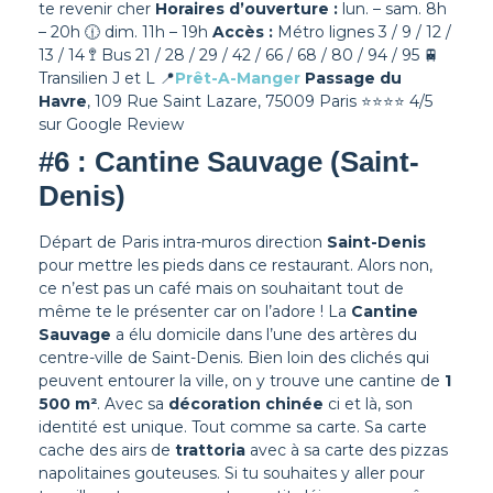
te revenir cher
Horaires d’ouverture :
lun. – sam. 8h
– 20h 🕧 dim. 11h – 19h
Accès :
Métro lignes 3 / 9 / 12 /
13 / 14 🚏 Bus 21 / 28 / 29 / 42 / 66 / 68 / 80 / 94 / 95 🚆
Transilien J et L
📍
Prêt-A-Manger
Passage du
Havre
, 109 Rue Saint Lazare, 75009 Paris
⭐⭐⭐⭐ 4/5
sur Google Review
#6 : Cantine Sauvage (Saint-
Denis)
Départ de Paris intra-muros direction
Saint-Denis
pour mettre les pieds dans ce restaurant. Alors non,
ce n’est pas un café mais on souhaitant tout de
même te le présenter car on l’adore !
La
Cantine
Sauvage
a élu domicile dans l’une des artères du
centre-ville de Saint-Denis. Bien loin des clichés qui
peuvent entourer la ville, on y trouve une cantine de
1
500 m²
. Avec sa
décoration chinée
ci et là, son
identité est unique. Tout comme sa carte.
Sa carte
cache des airs de
trattoria
avec à sa carte des pizzas
napolitaines gouteuses. Si tu souhaites y aller pour