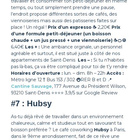
travailler et consommer ton petit-déjeuner en même
temps, ou tout simplement prendre une pause,
l’endroit propose différentes sortes de cafés, des
viennoiseries mais aussi des patisseries faites sur
place ! Un régal !
Prix d’un expresso
☕
2,20€
Prix
d’une formule petit-déjeuner (un boisson
chaude + un jus pressé + une viennoiserie)
☕🍊🍪
6,40€
Les + :
Une ambiance orginale, un personnel
agréable et surtout, il est situé juste à côté de nos
appartements de Saint-Denis
Les – :
Si tu n’habites
pas là-bas, ça va être compliqué pour toi de t’y rendre
Horaires d’ouverture :
lun. – dim. 8h – 22h
Accès :
Métro ligne 12 🚏 Bus 153 / 302 🚇RER B et D
📍
Cantine Sauvage
, 177 Avenue du Président Wilson,
93210 Saint-Denis
⭐⭐⭐⭐ 3,9/5 sur Google Review
#7 : Hubsy
As-tu déjà rêvé de travailler dans un environnement
chaleureux, calme et studieux tout en savourant ta
boisson préférée ? Le café coworking
Hubsy
à Paris,
dans le 9ème arrondissement, fait de ce rêve une