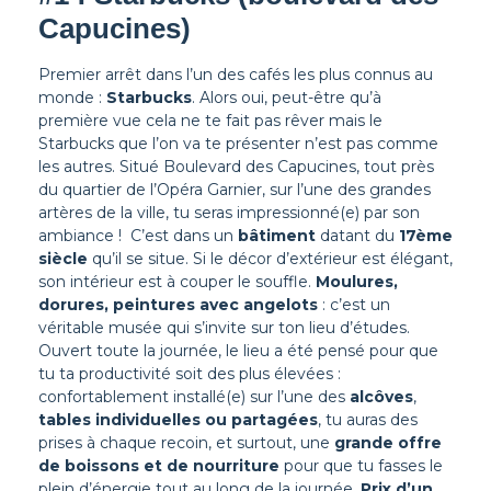
Capucines)
Premier arrêt dans l’un des cafés les plus connus au
monde :
Starbucks
. Alors oui, peut-être qu’à
première vue cela ne te fait pas rêver mais le
Starbucks que l’on va te présenter n’est pas comme
les autres. Situé Boulevard des Capucines, tout près
du quartier de l’Opéra Garnier, sur l’une des grandes
artères de la ville, tu seras impressionné(e) par son
ambiance !
C’est dans un
bâtiment
datant du
17ème
siècle
qu’il se situe. Si le décor d’extérieur est élégant,
son intérieur est à couper le souffle.
Moulures,
dorures, peintures avec angelots
: c’est un
véritable musée qui s’invite sur ton lieu d’études.
Ouvert toute la journée, le lieu a été pensé pour que
tu ta productivité soit des plus élevées :
confortablement installé(e) sur l’une des
alcôves
,
tables individuelles ou partagées
, tu auras des
prises à chaque recoin, et surtout, une
grande offre
de boissons et de nourriture
pour que tu fasses le
plein d’énergie tout au long de la journée.
Prix d’un