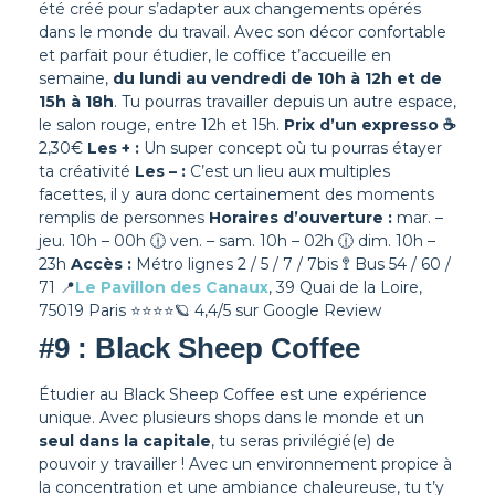
été créé pour s’adapter aux changements opérés
dans le monde du travail. Avec son décor confortable
et parfait pour étudier, le coffice t’accueille en
semaine,
du lundi au vendredi de 10h à 12h et de
15h à 18h
. Tu pourras travailler depuis un autre espace,
le salon rouge, entre 12h et 15h.
Prix d’un expresso
☕
2,30€
Les + :
Un super concept où tu pourras étayer
ta créativité
Les – :
C’est un lieu aux multiples
facettes, il y aura donc certainement des moments
remplis de personnes
Horaires d’ouverture :
mar. –
jeu. 10h – 00h 🕧 ven. – sam. 10h – 02h 🕧 dim. 10h –
23h
Accès :
Métro lignes 2 / 5 / 7 / 7bis 🚏 Bus 54 / 60 /
71
📍
Le Pavillon des Canaux
, 39 Quai de la Loire,
75019 Paris
⭐⭐⭐⭐
🪐
4,4/5 sur Google Review
#9 : Black Sheep Coffee
Étudier au Black Sheep Coffee est une expérience
unique. Avec plusieurs shops dans le monde et un
seul dans la capitale
, tu seras privilégié(e) de
pouvoir y travailler !
Avec un environnement propice à
la concentration et une ambiance chaleureuse, tu t’y