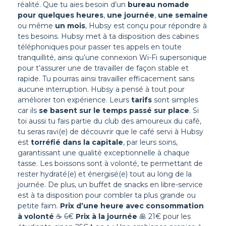
réalité.
Que tu aies besoin d’un
bureau nomade
pour quelques heures
,
une journée
,
une semaine
ou même
un mois
, Hubsy est conçu pour répondre à
tes besoins. Hubsy met à ta disposition des cabines
téléphoniques pour passer tes appels en toute
tranquillité, ainsi qu’une connexion Wi-Fi supersonique
pour t’assurer une de travailler de façon stable et
rapide. Tu pourras ainsi travailler efficacement sans
aucune interruption.
Hubsy a pensé à tout pour
améliorer ton expérience. Leurs
tarifs
sont simples
car ils
se basent sur le temps passé sur place
. Si
toi aussi tu fais partie du club des amoureux du café,
tu seras ravi(e) de découvrir que le café servi à Hubsy
est
torréfié dans la capitale
, par leurs soins,
garantissant une qualité exceptionnelle à chaque
tasse. Les boissons sont à volonté, te permettant de
rester hydraté(e) et énergisé(e) tout au long de la
journée. De plus, un buffet de snacks en libre-service
est à ta disposition pour combler ta plus grande ou
petite faim.
Prix d’une heure avec consommation
à volonté
☕ 6€
Prix à la journée
🥞 21€ pour les