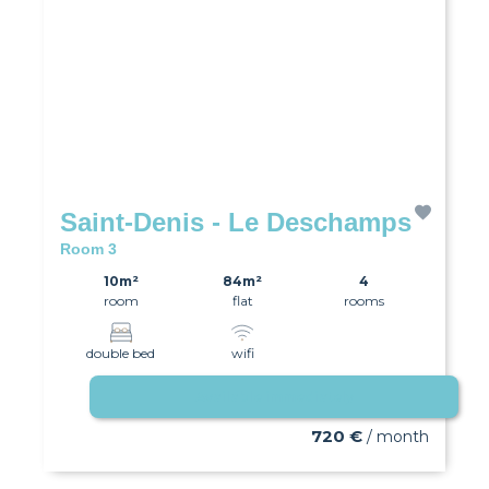
Saint-Denis - Le Deschamps
Room 3
10m²
84m²
4
room
flat
rooms
double bed
wifi
Available immediately
720 €
/ month