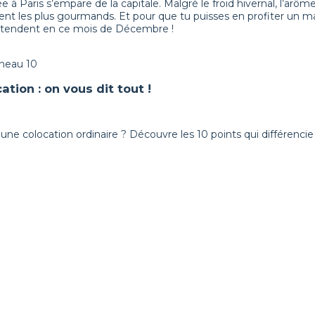
à Paris s’empare de la capitale. Malgré le froid hivernal, l’arô
rent les plus gourmands. Et pour que tu puisses en profiter un
attendent en ce mois de Décembre !
ation : on vous dit tout !
 une colocation ordinaire ? Découvre les 10 points qui différencie 