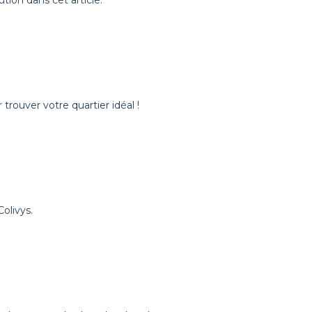
tion dans cet article.
trouver votre quartier idéal !
olivys.