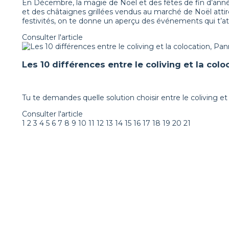
En Décembre, la magie de Noël et des fêtes de fin d’année 
et des châtaignes grillées vendus au marché de Noël atti
festivités, on te donne un aperçu des événements qui t’
Consulter l'article
Les 10 différences entre le coliving et la coloc
Tu te demandes quelle solution choisir entre le coliving et
Consulter l'article
1
2
3
4
5
6
7
8
9
10
11
12
13
14
15
16
17
18
19
20
21