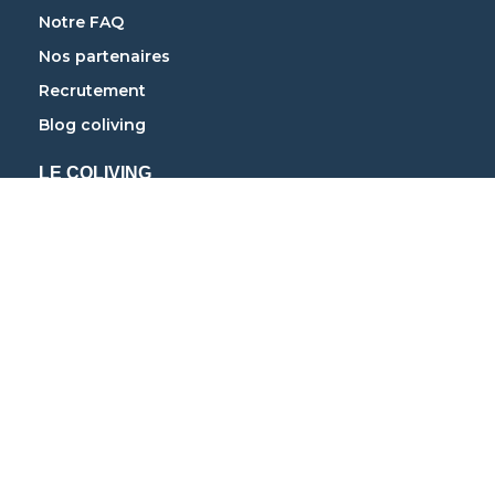
Notre FAQ
Nos partenaires
Recrutement
Blog coliving
LE COLIVING
Coliving à Paris
Coliving à Lyon
Coliving à Strasbourg
Coliving à Marseille
Coliving à Bordeaux
Coliving à Nantes
Coliving à Toulouse
Coliving à Grenoble