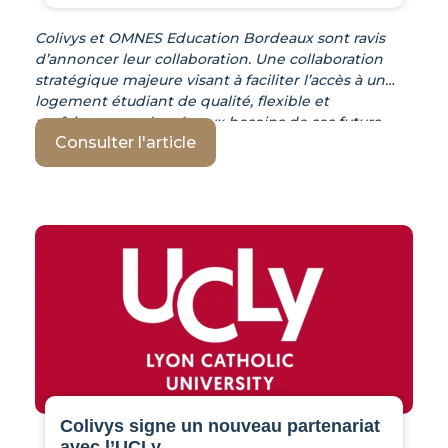
Colivys et OMNES Education Bordeaux sont ravis
d’annoncer leur collaboration. Une collaboration
stratégique majeure visant à faciliter l’accès à un
logement étudiant de qualité, flexible et
parfaitement adaptée aux besoins de ses futurs
Consulter l'article
locataires bordelais. Ce partenariat vise à offrir une
solution de coliving tout inclus et sécurisée. OMNES
Education Bordeaux : Un campus à la pointe de la
technologie Groupe d’enseignement d’envergure,
OMNES Education
Colivys signe un nouveau partenariat
avec l’UCLy