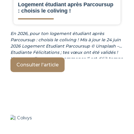
Logement étudiant après Parcoursup
: choisis le coliving !
En 2026, pour ton logement étudiant après
Parcoursup : choisis le coliving ! Mis à jour le 24 juin
2026 Logement Etudiant Parcoursup © Unsplash –
Etudiante Félicitations ; tes vœux ont été validés !
Une nouvelle aventure commence.Il est déjà temps
Consulter l'article
de dénicher ton logement étudiant Parcoursup.
Même si cette étape impressionne et ressemble à
un véritable challenge, ta recherche n’a rien d’une
mission