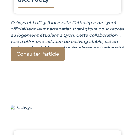
Colivys et l’UCLy (Université Catholique de Lyon)
officialisent leur partenariat stratégique pour l’accès
au logement étudiant à Lyon. Cette collaboration
vise à offrir une solution de coliving stable, clé en
main et abordable pour les étudiants de l’université
Consulter l'article
lyonnaise. UCLy : Une excellence éducative
reconnue Établissement d’enseignement supérieur
historique fondé en 1875, il y a plus de 150 ans,
l’UCLy accueille 12 000 étudiants dont