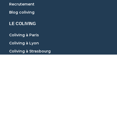
Recrutement
Blog coliving
LE COLIVING
Coliving à Paris
Coliving à Lyon
Coliving à Strasbourg
Coliving à Marseille
Coliving à Bordeaux
Coliving à Nantes
Coliving à Toulouse
Coliving à Grenoble
Coliving à Lille
COLOCATION ÉTUDIANTE