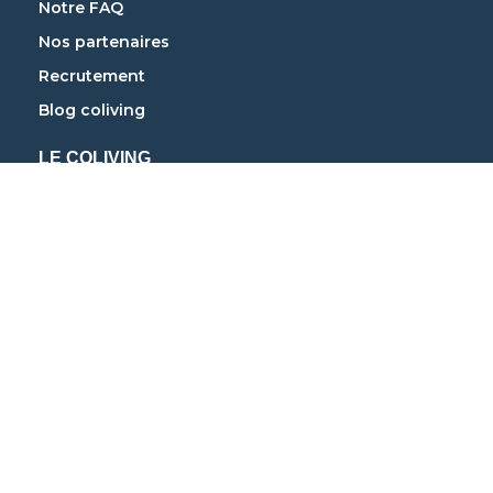
Notre FAQ
Nos partenaires
Recrutement
Blog coliving
LE COLIVING
Coliving à Paris
Coliving à Lyon
Coliving à Strasbourg
Coliving à Marseille
Coliving à Bordeaux
Coliving à Nantes
Coliving à Toulouse
Coliving à Grenoble
Coliving à Lille