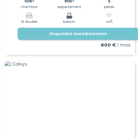
10m²
91m²
5
chambre
appartement
pièces
lit double
balcon
wifi
Disponible immédiatement
600 €
/ mois