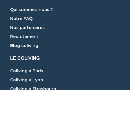
Qui sommes-nous ?
Notre FAQ
Nos partenaires
Recrutement
Blog coliving
LE COLIVING
Coliving à Paris
Coliving à Lyon
Coliving à Strasbourg
Coliving à Marseille
Coliving à Bordeaux
Coliving à Nantes
Coliving à Toulouse