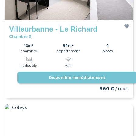
Villeurbanne - Le Richard
Chambre 2
12m²
64m²
4
chambre
appartement
pièces
lit double
wifi
Disponible immédiatement
660 €
/ mois