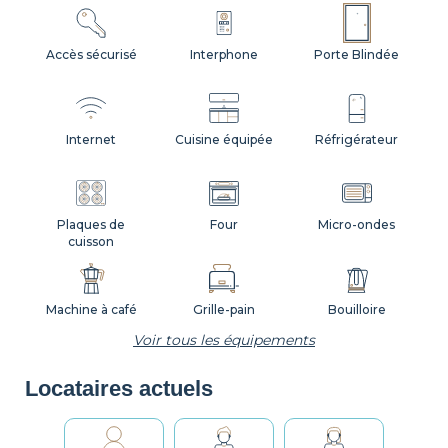
Accès sécurisé
Interphone
Porte Blindée
Internet
Cuisine équipée
Réfrigérateur
Plaques de
Four
Micro-ondes
cuisson
Machine à café
Grille-pain
Bouilloire
Voir tous les équipements
Locataires actuels
Vaisselle
Ustensiles
Table et chaises