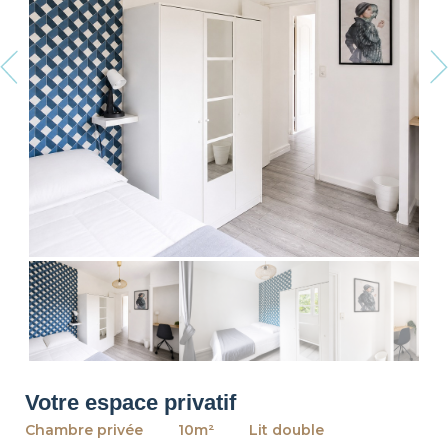
revious
Ne
Votre espace privatif
Chambre privée
10m²
Lit double