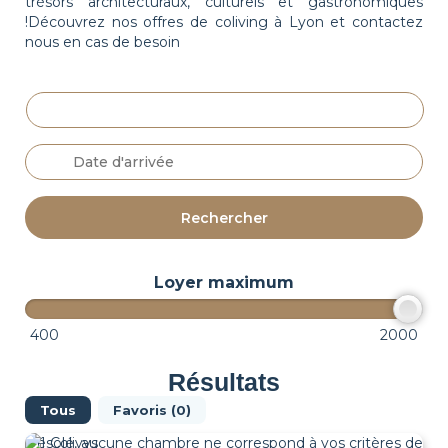
trésors architecturaux, culturels et gastronomiques
!Découvrez nos offres de coliving à Lyon et contactez
nous en cas de besoin
Choix
ville
Date
d'arrivée
Loyer maximum
400
2000
Résultats
Tous
Favoris (
0
)
Désolé, aucune chambre ne correspond à vos critères de