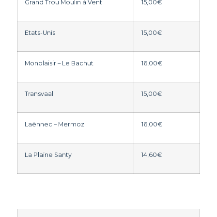
Grand Trou Moulin à Vent
15,00€
Etats-Unis
15,00€
Monplaisir – Le Bachut
16,00€
Transvaal
15,00€
Laënnec – Mermoz
16,00€
La Plaine Santy
14,60€