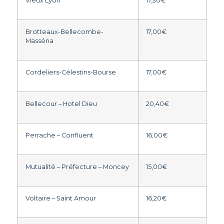
Vieux Lyon
17,30€
Brotteaux-Bellecombe-
17,00€
Masséna
Cordeliers-Célestins-Bourse
17,00€
Bellecour – Hotel Dieu
20,40€
Perrache – Confluent
16,00€
Mutualité – Préfecture – Moncey
15,00€
Voltaire – Saint Amour
16,20€