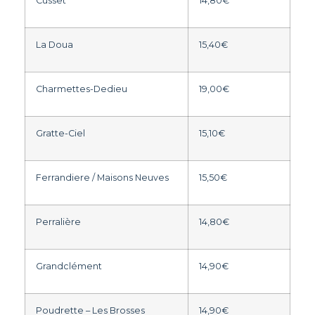
Cusset
14,80€
La Doua
15,40€
Charmettes-Dedieu
19,00€
Gratte-Ciel
15,10€
Ferrandiere / Maisons Neuves
15,50€
Perralière
14,80€
Grandclément
14,90€
Poudrette – Les Brosses
14,90€