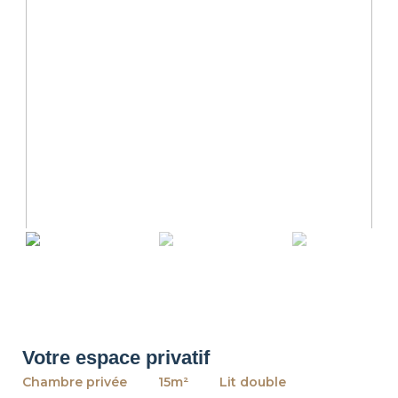
revious
Ne
Votre espace privatif
Chambre privée
15m²
Lit double