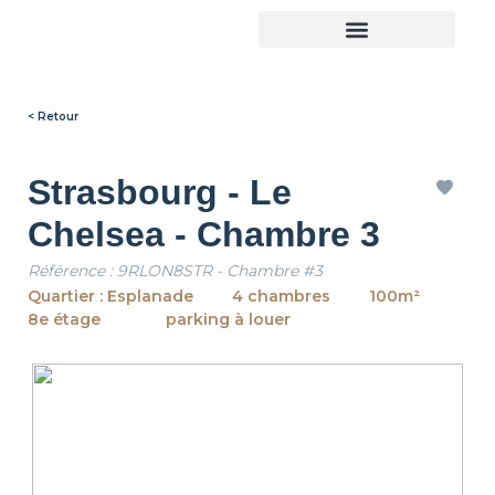
Trouver son logement
< Retour
Strasbourg - Le
Chelsea - Chambre 3
Référence : 9RLON8STR - Chambre #3
Quartier : Esplanade
4 chambres
100m²
8e étage
parking à louer