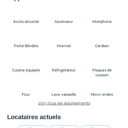
Accès sécurisé
Ascenseur
Interphone
Porte Blindée
Internet
Gardien
Cuisine équipée
Réfrigérateur
Plaques de
cuisson
Four
Lave-vaisselle
Micro-ondes
Voir tous les équipements
Locataires actuels
Machine à café
Grille-pain
Bouilloire