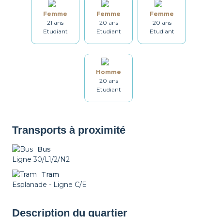
Femme
Femme
Femme
21 ans
20 ans
20 ans
Vaisselle
Ustensiles
Table et chaises
Etudiant
Etudiant
Etudiant
Salle de bain
Lave-linge
Sèche linge
Homme
20 ans
Etudiant
Étendoir
Fer à repasser
Table à repasser
Transports à proximité
Bus
Set de ménage
Chauffage
Détecteur de
fumée
Ligne 30/L1/2/N2
Tram
Esplanade - Ligne C/E
Non fumeur
Décorations
Possibilité Parking
Description du quartier