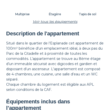
Multiprise
Étagère
Tapis de sol
Voir tous les équipements
Description de l'appartement
Corbeille à papier
Décorations
Cintres
Situé dans le quartier de l’Esplanade cet appartement de
100m² bénéficie d’un emplacement idéal, à deux pas du
Parc de la Citadelle et à proximité de toutes les
Table de chevet
Lampe de chevet
commodités. L’appartement se trouve au 8ème étage
d’un immeuble sécurisé avec digicodes et gardien et
disposant d’un ascenseur. L'appartement est composé
de 4 chambres, une cuisine, une salle d’eau et un WC
séparé.
Chaque chambre du logement est éligible aux APL
selon conditions de la CAF.
Équipements inclus dans
l’appartement