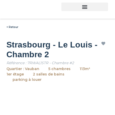
Trouver son logement
< Retour
Strasbourg - Le Louis -
Chambre 2
Référence : 7RWAL1STR - Chambre #2
Quartier : Vauban
5 chambres
113m²
1er étage
2 salles de bains
parking à louer