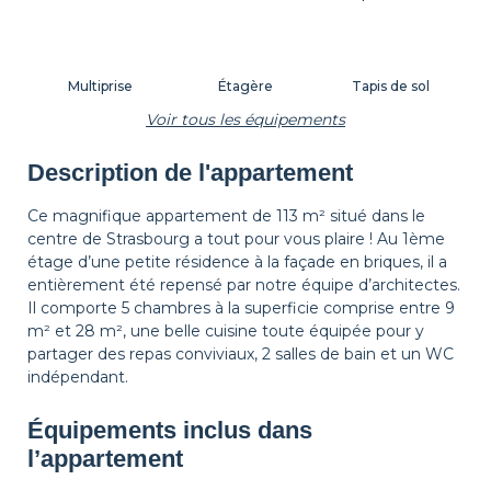
Multiprise
Étagère
Tapis de sol
Voir tous les équipements
Description de l'appartement
Corbeille à papier
Décorations
Cintres
Ce magnifique appartement de 113 m² situé dans le
centre de Strasbourg a tout pour vous plaire ! Au 1ème
étage d’une petite résidence à la façade en briques, il a
Table de chevet
Lampe de chevet
Rideaux
entièrement été repensé par notre équipe d’architectes.
Il comporte 5 chambres à la superficie comprise entre 9
m² et 28 m², une belle cuisine toute équipée pour y
partager des repas conviviaux, 2 salles de bain et un WC
Volets
indépendant.
Équipements inclus dans
l’appartement