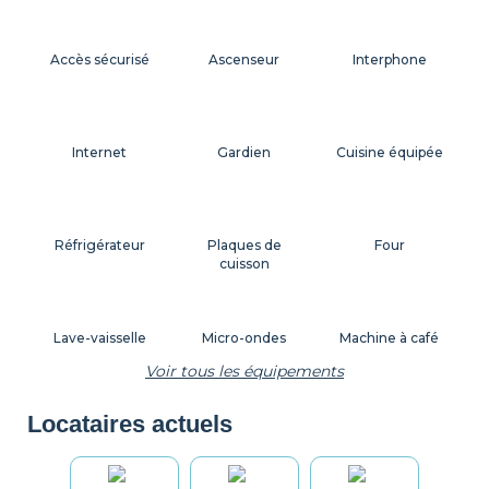
Accès sécurisé
Ascenseur
Interphone
Internet
Gardien
Cuisine équipée
Réfrigérateur
Plaques de
Four
cuisson
Lave-vaisselle
Micro-ondes
Machine à café
Voir tous les équipements
Locataires actuels
Grille-pain
Bouilloire
Vaisselle