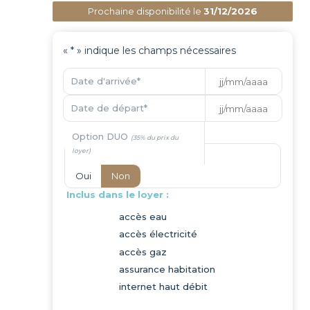
Prochaine disponibilité le
31/12/2026
«
*
» indique les champs nécessaires
JJ
Date d'arrivée
*
slash
MM
JJ
Date de départ
*
slash
slash
AAAA
MM
Option DUO
slash
AAAA
Oui
Non
Inclus dans le loyer :
accès eau
accès électricité
accès gaz
assurance habitation
internet haut débit