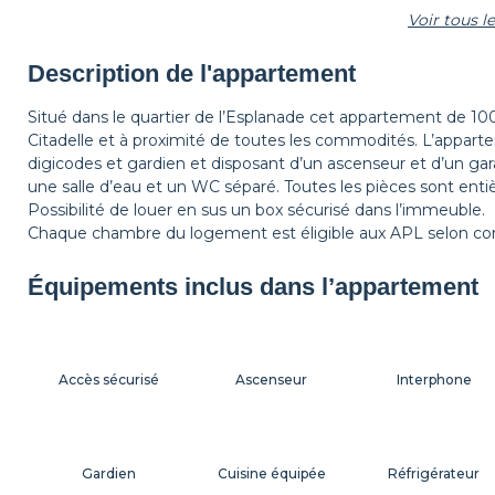
Voir tous 
Étagère
Tapis de sol
Corbeille à papier
Description de l'appartement
Situé dans le quartier de l’Esplanade cet appartement de 10
Citadelle et à proximité de toutes les commodités. L’appa
Table de chevet
Lampe de chevet
digicodes et gardien et disposant d’un ascenseur et d’un ga
une salle d’eau et un WC séparé. Toutes les pièces sont en
Possibilité de louer en sus un box sécurisé dans l’immeuble.
Chaque chambre du logement est éligible aux APL selon con
Équipements inclus dans l’appartement
Accès sécurisé
Ascenseur
Interphone
Gardien
Cuisine équipée
Réfrigérateur