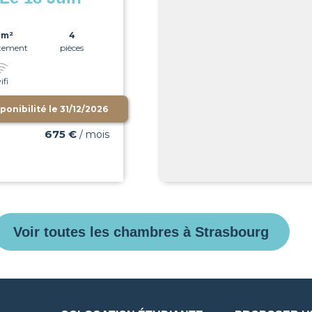
0m²
4
tement
pièces
ifi
ponibilité le
31/12/2026
675 €
/ mois
Voir toutes les chambres à Strasbourg