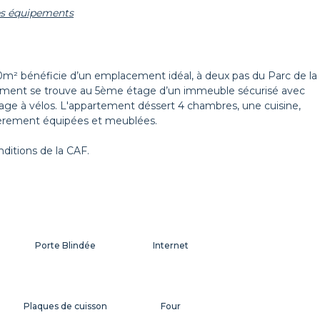
les équipements
Décorations
Cintres
0m² bénéficie d’un emplacement idéal, à deux pas du Parc de la
rtement se trouve au 5ème étage d’un immeuble sécurisé avec
rage à vélos. L'appartement déssert 4 chambres, une cuisine,
tièrement équipées et meublées.
ditions de la CAF.
Porte Blindée
Internet
Plaques de cuisson
Four