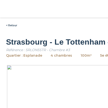
< Retour
Strasbourg - Le Tottenham
Référence : 5RLON5STR - Chambre #3
Quartier : Esplanade
4 chambres
100m²
5e é