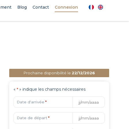
ement
Blog
Contact
Connexion
Prochaine disponibilité le
22/12/2026
«
» indique les champs nécessaires
*
Date d'arrivée
*
Date de départ
*