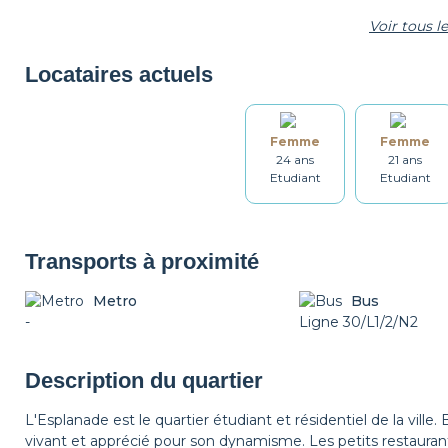
Voir tous 
Micro-ondes
Machine à café
Grille-pain
Locataires actuels
Femme
Femme
Ustensiles
Table et chaises
Salle de bain
24 ans
21 ans
Etudiant
Etudiant
Étendoir
Fer à repasser
Table à repasser
Transports à proximité
Metro
Bus
-
Détecteur de fumée
Non fumeur
Ligne 30/L1/2/N2
Décorations
Description du quartier
L'Esplanade est le quartier étudiant et résidentiel de la vill
vivant et apprécié pour son dynamisme. Les petits restaurant