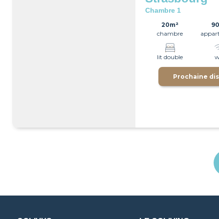
Chambre 1
20m²
9
chambre
appar
lit double
w
Prochaine dis