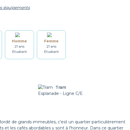
les équipements
Bouilloire
Vaisselle
Homme
Femme
Lave-linge
Sèche linge
21 ans
21 ans
Etudiant
Etudiant
Set de ménage
Chauffage
Tram
Local Vélo
Esplanade - Ligne C/E
Possibilité Parking
e. Bordé de grands immeubles, c'est un quartier particulièrement
s et les cafés abordables y sont à l'honneur. Dans ce quartier