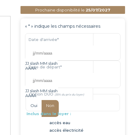
Prochaine disponibilité le
25/07/2027
«
*
» indique les champs nécessaires
Date d'arrivée
*
JJ slash MM slash
Date de départ
*
AAAA
JJ slash MM slash
Option DUO
AAAA
Oui
Non
Inclus dans le loyer :
accès eau
accès électricité