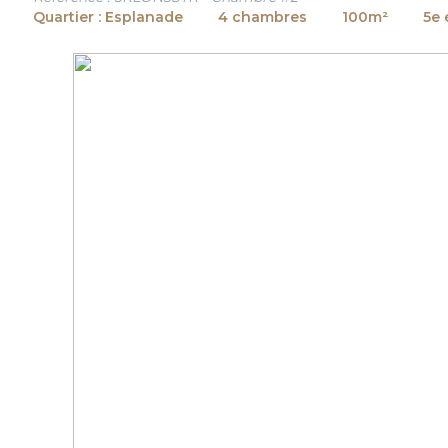
Quartier : Esplanade
4 chambres
100m²
5e 