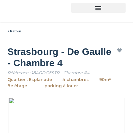
Trouver son logement
< Retour
Strasbourg - De Gaulle
- Chambre 4
Référence : 18AGDG8STR - Chambre #4
Quartier : Esplanade
4 chambres
90m²
8e étage
parking à louer