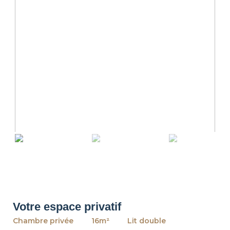
revious
Ne
Votre espace privatif
Chambre privée
16m²
Lit double