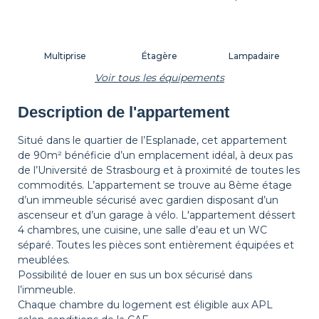
Multiprise
Étagère
Lampadaire
Voir tous les équipements
Description de l'appartement
Tapis de sol
Corbeille à papier
Décorations
Situé dans le quartier de l’Esplanade, cet appartement
de 90m² bénéficie d’un emplacement idéal, à deux pas
de l’Université de Strasbourg et à proximité de toutes les
Cintres
Table de chevet
Lampe de chevet
commodités. L’appartement se trouve au 8ème étage
d’un immeuble sécurisé avec gardien disposant d’un
ascenseur et d’un garage à vélo. L'appartement déssert
4 chambres, une cuisine, une salle d’eau et un WC
séparé. Toutes les pièces sont entièrement équipées et
meublées.
Possibilité de louer en sus un box sécurisé dans
l’immeuble.
Chaque chambre du logement est éligible aux APL