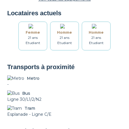
Locataires actuels
Grille-pain
Bouilloire
Vaisselle
Femme
Homme
Homme
21 ans
21 ans
21 ans
Ustensiles
Table et chaises
Salle de bain
Etudiant
Etudiant
Etudiant
Lave-linge
Étendoir
Fer à repasser
Transports à proximité
Metro
-
Table à repasser
Set de ménage
Chauffage
Bus
Ligne 30/L1/2/N2
Tram
Détecteur de
Non fumeur
Décorations
Esplanade - Ligne C/E
fumée