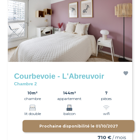
Courbevoie - L'Abreuvoir
Chambre 2
10m²
144m²
7
chambre
appartement
pièces
lit double
balcon
wifi
Prochaine disponibilité le
01/10/2027
710 €
/ mois