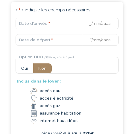
«
» indique les champs nécessaires
*
Date d'arrivée
*
Date de départ
*
Option DUO
Oui
Non
Inclus dans le loyer :
accès eau
accès électricité
accès gaz
assurance habitation
internet haut débit
Aide CAF/APL jusqu'à
228€