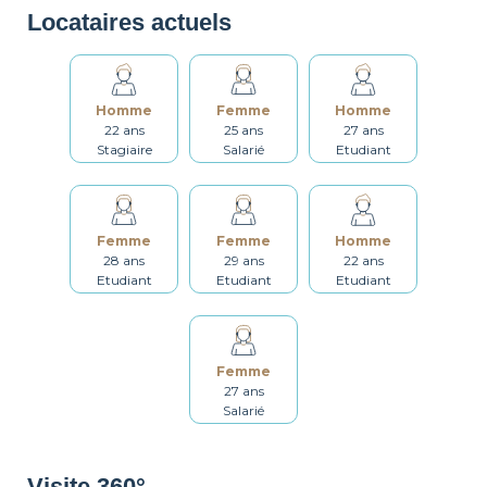
Locataires actuels
Bouilloire
Vaisselle
Ustensiles
Homme
Femme
Homme
Table et chaises
Salle de bain
Lave-linge
22 ans
25 ans
27 ans
Stagiaire
Salarié
Etudiant
Sèche linge
Étendoir
Fer à repasser
Femme
Femme
Homme
28 ans
29 ans
22 ans
Etudiant
Etudiant
Etudiant
Table à repasser
Set de ménage
Chauffage
Femme
27 ans
Détecteur de
Non fumeur
Décorations
Salarié
fumée
Visite 360°