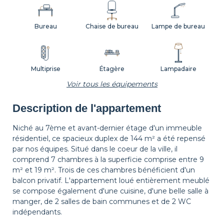
Bureau
Chaise de bureau
Lampe de bureau
Multiprise
Étagère
Lampadaire
Voir tous les équipements
Description de l'appartement
Tapis de sol
Corbeille à papier
Décorations
Niché au 7ème et avant-dernier étage d'un immeuble
résidentiel, ce spacieux duplex de 144 m² a été repensé
par nos équipes. Situé dans le coeur de la ville, il
Cintres
Table de chevet
Lampe de chevet
comprend 7 chambres à la superficie comprise entre 9
m² et 19 m². Trois de ces chambres bénéficient d'un
balcon privatif. L'appartement loué entièrement meublé
se compose également d'une cuisine, d'une belle salle à
Rideaux
Volets
Salle de bain
manger, de 2 salles de bain communes et de 2 WC
privative
indépendants.