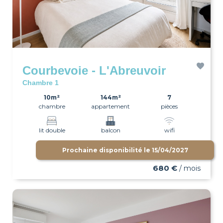
Courbevoie - L'Abreuvoir
Chambre 1
10m²
144m²
7
chambre
appartement
pièces
lit double
balcon
wifi
Prochaine disponibilité le
15/04/2027
680 €
/ mois