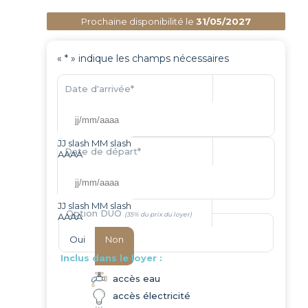
Prochaine disponibilité le
31/05/2027
«
*
» indique les champs nécessaires
Date d'arrivée
*
JJ slash MM slash
Date de départ
*
AAAA
JJ slash MM slash
Option DUO
AAAA
Oui
Non
Inclus dans le loyer :
accès eau
accès électricité