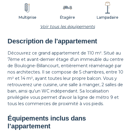
Multiprise
Étagère
Lampadaire
Voir tous les équipements
Description de l'appartement
Tapis de sol
Corbeille à papier
Décorations
Découvrez ce grand appartement de 110 m². Situé au
7ème et avant-dernier étage d'un immeuble du centre
de Boulogne-Billancourt, entièrement réaménagé par
Cintres
Table de chevet
Lampe de chevet
nos architectes. Il se compose de 5 chambres, entre 10
m² et 14 m², ayant toutes leur propre balcon. Vous y
retrouverez une cuisine, une salle à manger, 2 salles de
bain, ainsi qu'un WC indépendant. Sa localisation
Rideaux
Balcon
Volets
privilégiée vous permet d'avoir la ligne de métro 9 et
tous les commerces de proximité à vos pieds.
Équipements inclus dans
l’appartement