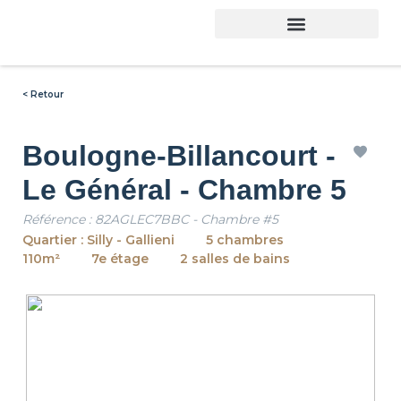
< Retour
Boulogne-Billancourt -
Le Général - Chambre 5
Référence : 82AGLEC7BBC - Chambre #5
Quartier : Silly - Gallieni
5 chambres
110m²
7e étage
2 salles de bains