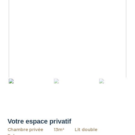
revious
Ne
Votre espace privatif
Chambre privée
13m²
Lit double