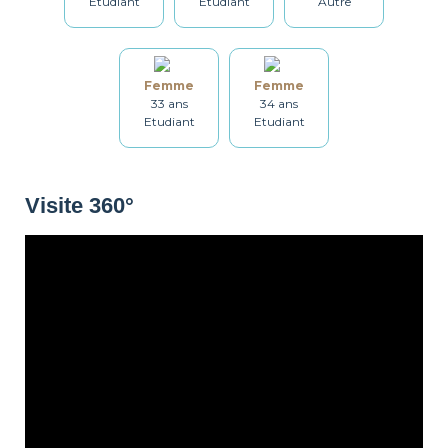
Etudiant
Etudiant
Autre
Lave-linge
Sèche linge
Étendoir
Femme
Femme
33 ans
34 ans
Etudiant
Etudiant
Fer à repasser
Table à repasser
Set de ménage
Visite 360°
Chauffage
Détecteur de
Non fumeur
fumée
Décorations
Balcon
Local Vélo