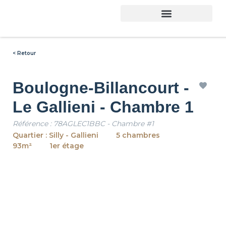
Trouver son logement
< Retour
Boulogne-Billancourt -
Le Gallieni - Chambre 1
Référence : 78AGLEC1BBC - Chambre #1
Quartier : Silly - Gallieni
5 chambres
93m²
1er étage