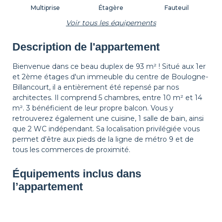
Multiprise
Étagère
Fauteuil
Voir tous les équipements
Description de l'appartement
Lampadaire
Tapis de sol
Corbeille à papier
Bienvenue dans ce beau duplex de 93 m² ! Situé aux 1er
et 2ème étages d'un immeuble du centre de Boulogne-
Billancourt, il a entièrement été repensé par nos
Décorations
Cintres
Table de chevet
architectes. Il comprend 5 chambres, entre 10 m² et 14
m². 3 bénéficient de leur propre balcon. Vous y
retrouverez également une cuisine, 1 salle de bain, ainsi
que 2 WC indépendant. Sa localisation privilégiée vous
Lampe de chevet
Rideaux
Volets
permet d'être aux pieds de la ligne de métro 9 et de
tous les commerces de proximité.
Équipements inclus dans
l’appartement