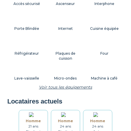
Accès sécurisé
Ascenseur
Interphone
Porte Blindée
Internet
Cuisine équipée
Réfrigérateur
Plaques de
Four
cuisson
Lave-vaisselle
Micro-ondes
Machine à café
Voir tous les équipements
Locataires actuels
Grille-pain
Bouilloire
Vaisselle
Homme
Homme
Homme
21 ans
24 ans
24 ans
Ustensiles
Table et chaises
Salle de bain