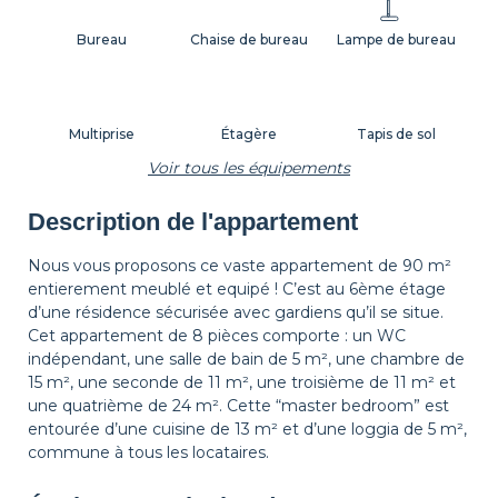
Bureau
Chaise de bureau
Lampe de bureau
Multiprise
Étagère
Tapis de sol
Voir tous les équipements
Description de l'appartement
Corbeille à papier
Décorations
Cintres
Nous vous proposons ce vaste appartement de 90 m²
entierement meublé et equipé ! C’est au 6ème étage
d’une résidence sécurisée avec gardiens qu’il se situe.
Table de chevet
Lampe de chevet
Rideaux
Cet appartement de 8 pièces comporte : un WC
indépendant, une salle de bain de 5 m², une chambre de
15 m², une seconde de 11 m², une troisième de 11 m² et
une quatrième de 24 m². Cette “master bedroom” est
Volets
entourée d’une cuisine de 13 m² et d’une loggia de 5 m²,
commune à tous les locataires.