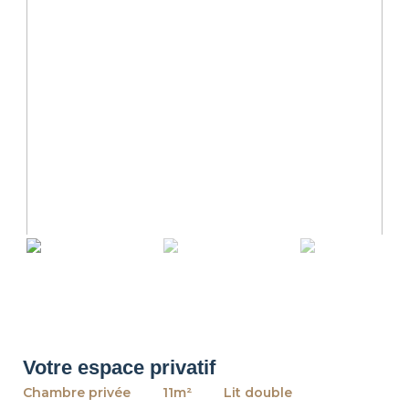
revious
Ne
Votre espace privatif
Chambre privée
11m²
Lit double