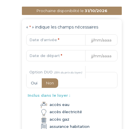
Prochaine disponibilité le
31/10/2026
«
» indique les champs nécessaires
*
Date d'arrivée
*
JJ
slash
MM
Date de départ
*
JJ
slash
slash
AAAA
MM
Option DUO
slash
AAAA
Oui
Non
Inclus dans le loyer :
accès eau
accès électricité
accès gaz
assurance habitation