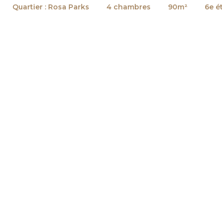
Quartier : Rosa Parks
4 chambres
90m²
6e é