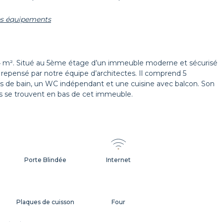
les équipements
Décorations
Cintres
4 m². Situé au 5ème étage d’un immeuble moderne et sécurisé
 repensé par notre équipe d’architectes. Il comprend 5
Volets
lles de bain, un WC indépendant et une cuisine avec balcon. Son
 se trouvent en bas de cet immeuble.
Porte Blindée
Internet
Plaques de cuisson
Four