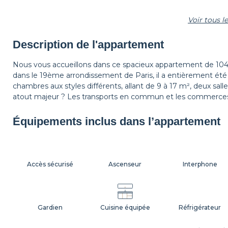
Voir tous 
Étagère
Tapis de sol
Corbeille à papier
Description de l'appartement
Nous vous accueillons dans ce spacieux appartement de 10
dans le 19ème arrondissement de Paris, il a entièrement été
Table de chevet
Lampe de chevet
Rideaux
chambres aux styles différents, allant de 9 à 17 m², deux sa
atout majeur ? Les transports en commun et les commerces
Équipements inclus dans l’appartement
Accès sécurisé
Ascenseur
Interphone
Gardien
Cuisine équipée
Réfrigérateur