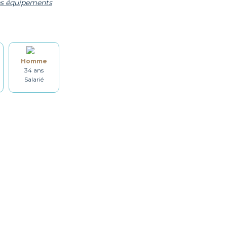
les équipements
Grille-pain
Bouilloire
Homme
Salle de bain
Lave-linge
34 ans
Salarié
Table à repasser
Set de ménage
Décorations
Balcon