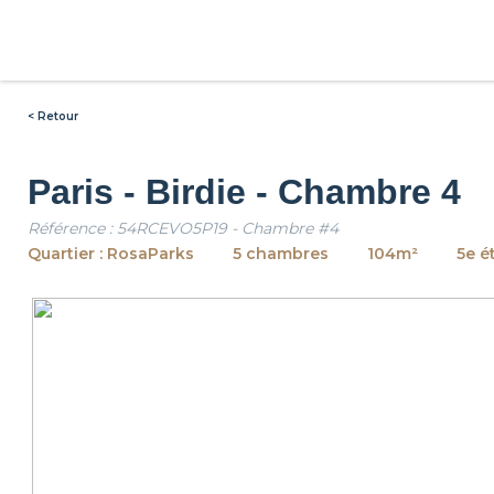
< Retour
Paris - Birdie - Chambre 4
Référence : 54RCEVO5P19 - Chambre #4
Quartier : RosaParks
5 chambres
104m²
5e é