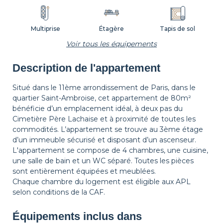
Multiprise
Étagère
Tapis de sol
Voir tous les équipements
Description de l'appartement
Corbeille à papier
Décorations
Cintres
Situé dans le 11ème arrondissement de Paris, dans le
quartier Saint-Ambroise, cet appartement de 80m²
bénéficie d’un emplacement idéal, à deux pas du
Table de chevet
Lampe de chevet
Cimetière Père Lachaise et à proximité de toutes les
commodités. L’appartement se trouve au 3ème étage
d’un immeuble sécurisé et disposant d’un ascenseur.
L'appartement se compose de 4 chambres, une cuisine,
une salle de bain et un WC séparé. Toutes les pièces
sont entièrement équipées et meublées.
Chaque chambre du logement est éligible aux APL
selon conditions de la CAF.
Équipements inclus dans