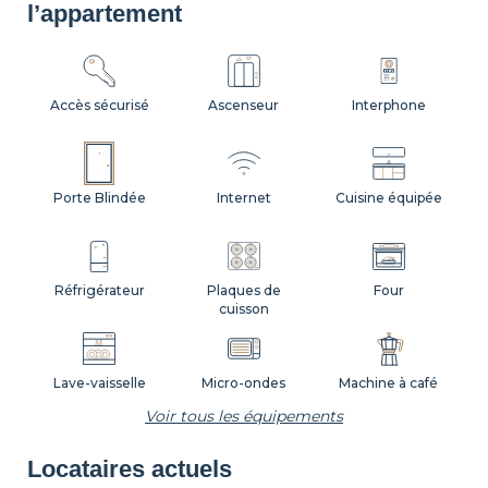
l’appartement
Accès sécurisé
Ascenseur
Interphone
Porte Blindée
Internet
Cuisine équipée
Réfrigérateur
Plaques de
Four
cuisson
Lave-vaisselle
Micro-ondes
Machine à café
Voir tous les équipements
Locataires actuels
Grille-pain
Bouilloire
Vaisselle