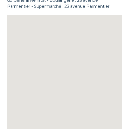
du Général Renault - Boulangerie : 26 avenue
Parmentier - Supermarché : 23 avenue Parmentier