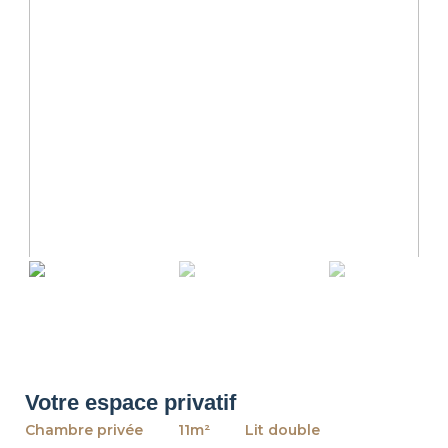
revious
Ne
Votre espace privatif
Chambre privée
11m²
Lit double