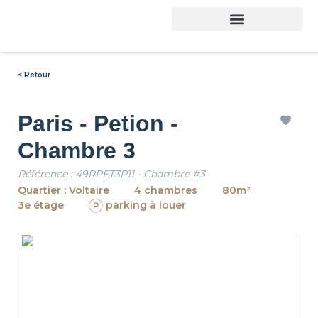
< Retour
Paris - Petion -
Chambre 3
Référence : 49RPET3P11 - Chambre #3
Quartier : Voltaire
4 chambres
80m²
3e étage
parking à louer