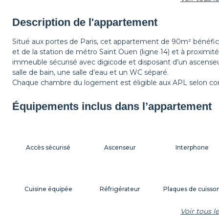
Étagère
Tapis de sol
Corbeille à papier
Description de l'appartement
Situé aux portes de Paris, cet appartement de 90m² bénéfic
et de la station de métro Saint Ouen (ligne 14) et à proxim
Table de chevet
Lampe de chevet
immeuble sécurisé avec digicode et disposant d’un ascense
salle de bain, une salle d’eau et un WC séparé.
Chaque chambre du logement est éligible aux APL selon con
Équipements inclus dans l’appartement
Accès sécurisé
Ascenseur
Interphone
Cuisine équipée
Réfrigérateur
Plaques de cuisso
Voir tous 