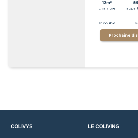
12m²
8
chambre
appar
lit double
w
Prochaine dis
COLIVYS
LE COLIVING