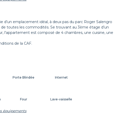
Décorations
Cintres
ie d’un emplacement idéal, à deux pas du parc Roger Salengro
ité de toutes les commodités. Se trouvant au 3ème étage d’un
ur, l'appartement est composé de 4 chambres, une cuisine, une
ditions de la CAF.
Porte Blindée
Internet
n
Four
Lave-vaisselle
les équipements