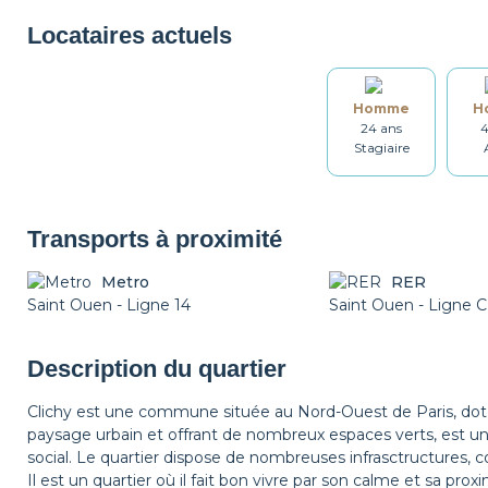
Micro-ondes
Machine à café
Grille-pain
Locataires actuels
Homme
H
Ustensiles
Table et chaises
Salle de bain
24 ans
4
Stagiaire
Étendoir
Fer à repasser
Table à repasser
Transports à proximité
Metro
RER
Saint Ouen - Ligne 14
Détecteur de fumée
Non fumeur
Saint Ouen - Ligne C
Décorations
Description du quartier
Clichy est une commune située au Nord-Ouest de Paris, doté 
paysage urbain et offrant de nombreux espaces verts, est un
social. Le quartier dispose de nombreuses infrasctructures,
Il est un quartier où il fait bon vivre par son calme et sa prox