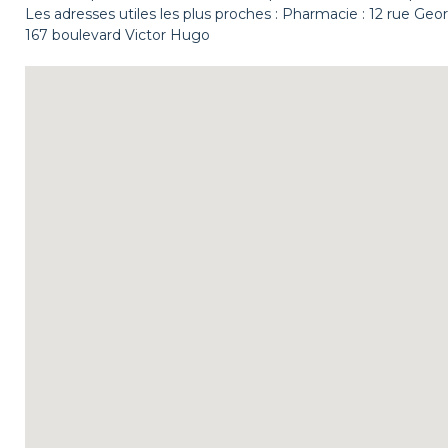
Les adresses utiles les plus proches : Pharmacie : 12 rue Geo
167 boulevard Victor Hugo