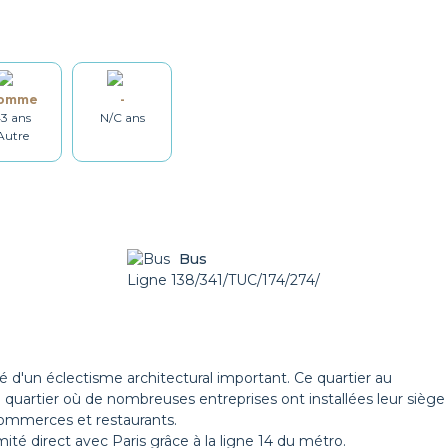
Bouilloire
Vaisselle
omme
-
Lave-linge
Sèche linge
3 ans
N/C ans
Autre
Set de ménage
Chauffage
Bus
Balcon
Ligne 138/341/TUC/174/274/
Possibilité Parking
d'un éclectisme architectural important. Ce quartier au
 quartier où de nombreuses entreprises ont installées leur siège
 commerces et restaurants.
imité direct avec Paris grâce à la ligne 14 du métro.