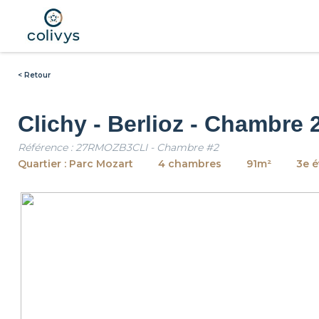
< Retour
Clichy - Berlioz - Chambre 
Référence : 27RMOZB3CLI - Chambre #2
Quartier : Parc Mozart
4 chambres
91m²
3e 