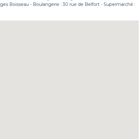
rges Boisseau - Boulangerie : 30 rue de Belfort - Supermarché :