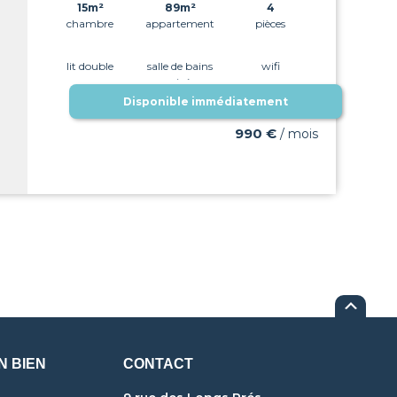
15m²
89m²
4
chambre
appartement
pièces
lit double
salle de bains
wifi
privée
Disponible immédiatement
990 €
/ mois
N BIEN
CONTACT