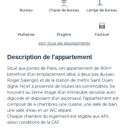
Bureau
Chaise de bureau
Lampe de bureau
Multiprise
Étagère
Fauteuil
Voir tous les équipements
Description de l'appartement
Lampadaire
Table d'appoint
Tapis de sol
Situé aux portes de Paris, cet appartement de 90m²
bénéficie d’un emplacement idéal, à deux pas du parc
Roger Salengro et de la station de métro Saint Ouen
Corbeille à papier
Décorations
Cintres
(ligne 14) et à proximité de toutes les commodités. Se
trouvant au 2ème étage d’un immeuble sécurisé avec
digicode et disposant d’un ascenseur, l'appartement est
composé de 4 chambres, une cuisine, une salle de bain,
Table de chevet
Lampe de chevet
Rideaux
une salle d’eau et un WC séparé.
Chaque chambre du logement est éligible aux APL
selon conditions de la CAF.