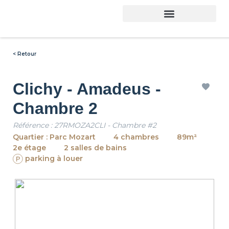
< Retour
Clichy - Amadeus -
Chambre 2
Référence : 27RMOZA2CLI - Chambre #2
Quartier : Parc Mozart
4 chambres
89m²
2e étage
2 salles de bains
parking à louer