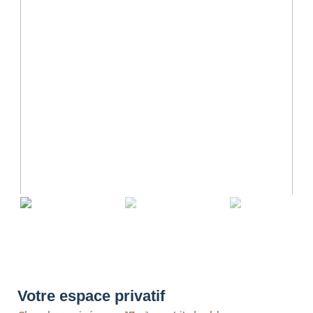
revious
Ne
Votre espace privatif