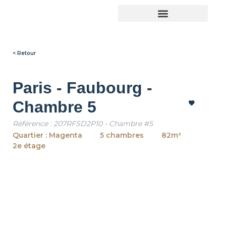
Trouver son logement
< Retour
Paris - Faubourg -
Chambre 5
Référence : 207RFSD2P10 - Chambre #5
Quartier : Magenta
5 chambres
82m²
2e étage