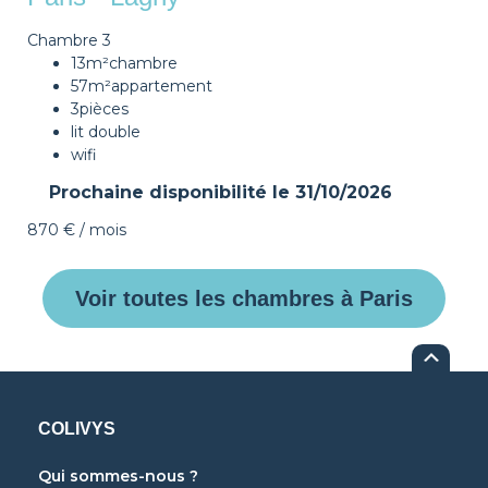
Chambre 3
13m²
chambre
57m²
appartement
3
pièces
lit double
wifi
Prochaine disponibilité le
31/10/2026
870 €
/ mois
Voir toutes les chambres à Paris
COLIVYS
Qui sommes-nous ?