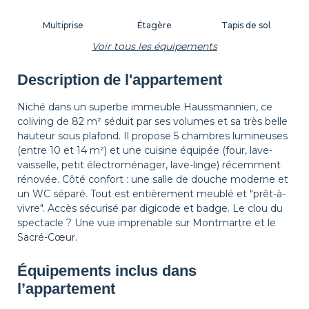
Multiprise
Étagère
Tapis de sol
Voir tous les équipements
Description de l'appartement
Corbeille à papier
Décorations
Cintres
Niché dans un superbe immeuble Haussmannien, ce
coliving de 82 m² séduit par ses volumes et sa très belle
hauteur sous plafond. Il propose 5 chambres lumineuses
Table de chevet
Lampe de chevet
(entre 10 et 14 m²) et une cuisine équipée (four, lave-
vaisselle, petit électroménager, lave-linge) récemment
rénovée. Côté confort : une salle de douche moderne et
un WC séparé. Tout est entièrement meublé et "prêt-à-
vivre". Accès sécurisé par digicode et badge. Le clou du
spectacle ? Une vue imprenable sur Montmartre et le
Sacré-Cœur.
Équipements inclus dans
l’appartement