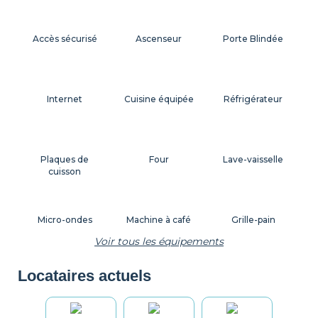
Accès sécurisé
Ascenseur
Porte Blindée
Internet
Cuisine équipée
Réfrigérateur
Plaques de
Four
Lave-vaisselle
cuisson
Micro-ondes
Machine à café
Grille-pain
Voir tous les équipements
Locataires actuels
Bouilloire
Vaisselle
Ustensiles