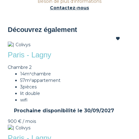
Besoin de plus d'informations
Contactez-nous
Découvrez également
Paris - Lagny
Chambre 2
14m²
chambre
57m²
appartement
3
pièces
lit double
wifi
Prochaine disponibilité le
30/09/2027
900 €
/ mois
Paris - Lagny