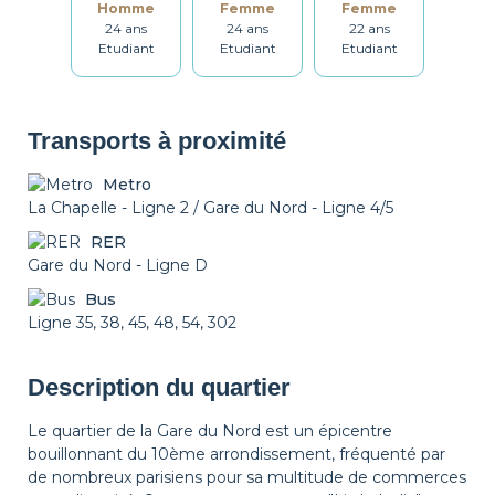
Homme
Femme
Femme
24 ans
24 ans
22 ans
Table et chaises
Salle de bain
Lave-linge
Etudiant
Etudiant
Etudiant
Étendoir
Fer à repasser
Table à repasser
Transports à proximité
Metro
La Chapelle - Ligne 2 / Gare du Nord - Ligne 4/5
Set de ménage
Chauffage
Détecteur de
RER
fumée
Gare du Nord - Ligne D
Bus
Non fumeur
Décorations
Ligne 35, 38, 45, 48, 54, 302
Description du quartier
Le quartier de la Gare du Nord est un épicentre
bouillonnant du 10ème arrondissement, fréquenté par
de nombreux parisiens pour sa multitude de commerces