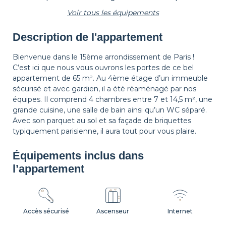
Voir tous les équipements
Description de l'appartement
Tapis de sol
Corbeille à papier
Décorations
Bienvenue dans le 15ème arrondissement de Paris !
C’est ici que nous vous ouvrons les portes de ce bel
appartement de 65 m². Au 4ème étage d’un immeuble
Cintres
Table de chevet
Lampe de chevet
sécurisé et avec gardien, il a été réaménagé par nos
équipes. Il comprend 4 chambres entre 7 et 14,5 m², une
grande cuisine, une salle de bain ainsi qu’un WC séparé.
Avec son parquet au sol et sa façade de briquettes
Rideaux
typiquement parisienne, il aura tout pour vous plaire.
Équipements inclus dans
l’appartement
Accès sécurisé
Ascenseur
Internet