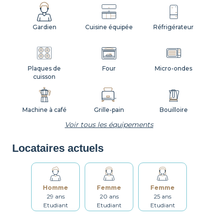
Gardien
Cuisine équipée
Réfrigérateur
Plaques de
Four
Micro-ondes
cuisson
Machine à café
Grille-pain
Bouilloire
Voir tous les équipements
Locataires actuels
Vaisselle
Ustensiles
Table et chaises
Homme
Femme
Femme
Salle de bain
Lave-linge
Étendoir
29 ans
20 ans
25 ans
Etudiant
Etudiant
Etudiant