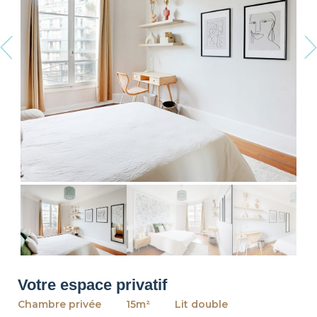
revious
Ne
Votre espace privatif
Chambre privée
15m²
Lit double