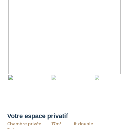
revious
Ne
Votre espace privatif
Chambre privée
17m²
Lit double