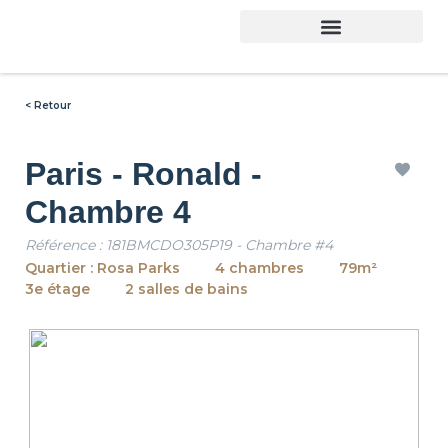
< Retour
Paris - Ronald -
Chambre 4
Référence : 181BMCDO305P19 - Chambre #4
Quartier : Rosa Parks
4 chambres
79m²
3e étage
2 salles de bains