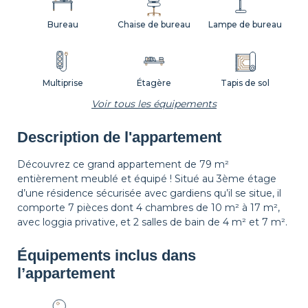
Bureau
Chaise de bureau
Lampe de bureau
Multiprise
Étagère
Tapis de sol
Voir tous les équipements
Description de l'appartement
Corbeille à papier
Décorations
Cintres
Découvrez ce grand appartement de 79 m²
entièrement meublé et équipé ! Situé au 3ème étage
d’une résidence sécurisée avec gardiens qu’il se situe, il
Table de chevet
Lampe de chevet
Rideaux
comporte 7 pièces dont 4 chambres de 10 m² à 17 m²,
avec loggia privative, et 2 salles de bain de 4 m² et 7 m².
Équipements inclus dans
Balcon
Volets
l’appartement