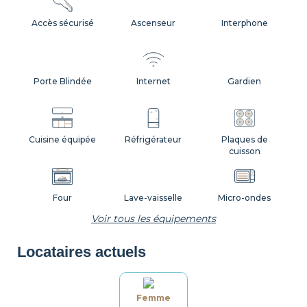
Accès sécurisé
Ascenseur
Interphone
Porte Blindée
Internet
Gardien
Cuisine équipée
Réfrigérateur
Plaques de
cuisson
Four
Lave-vaisselle
Micro-ondes
Voir tous les équipements
Locataires actuels
Machine à café
Grille-pain
Bouilloire
Femme