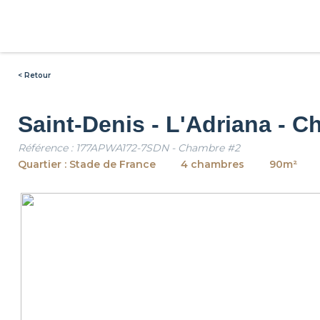
< Retour
Saint-Denis - L'Adriana - 
Référence : 177APWA172-7SDN - Chambre #2
Quartier : Stade de France
4 chambres
90m²