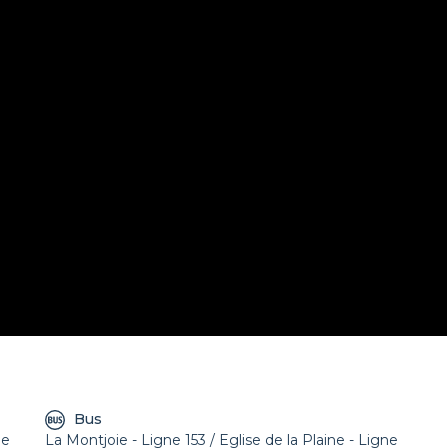
Bus
ne
La Montjoie - Ligne 153 / Eglise de la Plaine - Ligne