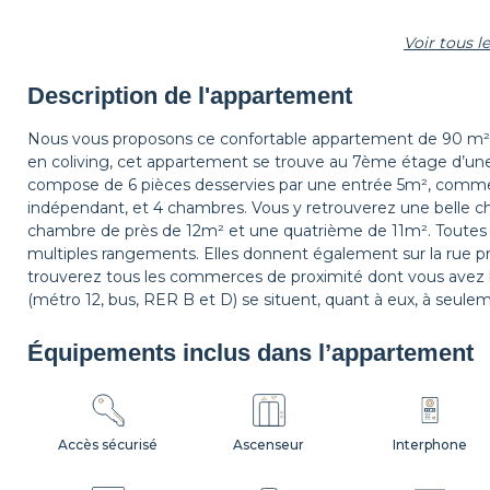
Voir tous 
Étagère
Lampadaire
Tapis de sol
Description de l'appartement
Nous vous proposons ce confortable appartement de 90 m² à Sa
en coliving, cet appartement se trouve au 7ème étage d’une
Cintres
Table de chevet
Lampe de chevet
compose de 6 pièces desservies par une entrée 5m², comme 
indépendant, et 4 chambres. Vous y retrouverez une belle 
chambre de près de 12m² et une quatrième de 11m². Toutes 
multiples rangements. Elles donnent également sur la rue pr
trouverez tous les commerces de proximité dont vous avez be
(métro 12, bus, RER B et D) se situent, quant à eux, à seu
Équipements inclus dans l’appartement
Accès sécurisé
Ascenseur
Interphone