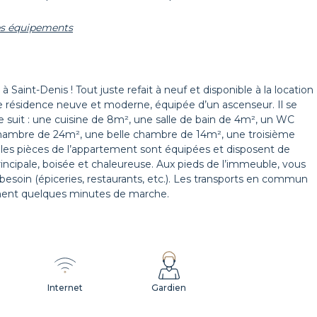
les équipements
Corbeille à papier
Décorations
int-Denis ! Tout juste refait à neuf et disponible à la location
 résidence neuve et moderne, équipée d’un ascenseur. Il se
Rideaux
Volets
suit : une cuisine de 8m², une salle de bain de 4m², un WC
chambre de 24m², une belle chambre de 14m², une troisième
les pièces de l’appartement sont équipées et disposent de
incipale, boisée et chaleureuse. Aux pieds de l’immeuble, vous
soin (épiceries, restaurants, etc.). Les transports en commun
lement quelques minutes de marche.
Internet
Gardien