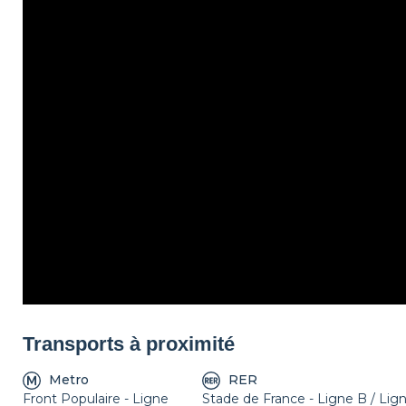
Transports à proximité
Metro
RER
Front Populaire - Ligne
Stade de France - Ligne B / Lig