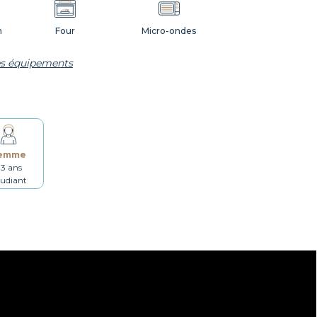
n
Four
Micro-ondes
les équipements
Vaisselle
Ustensiles
Étendoir
Fer à repasser
emme
3 ans
udiant
Détecteur de fumée
Non fumeur