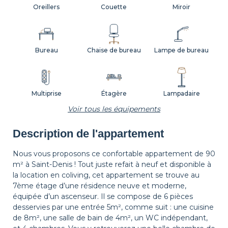
Oreillers
Couette
Miroir
Bureau
Chaise de bureau
Lampe de bureau
Multiprise
Étagère
Lampadaire
Voir tous les équipements
Description de l'appartement
Table d'appoint
Tapis de sol
Corbeille à papier
Nous vous proposons ce confortable appartement de 90
m² à Saint-Denis ! Tout juste refait à neuf et disponible à
la location en coliving, cet appartement se trouve au
Décorations
Cintres
Canapé
7ème étage d’une résidence neuve et moderne,
équipée d’un ascenseur. Il se compose de 6 pièces
desservies par une entrée 5m², comme suit : une cuisine
de 8m², une salle de bain de 4m², un WC indépendant,
Table de chevet
Lampe de chevet
Rideaux