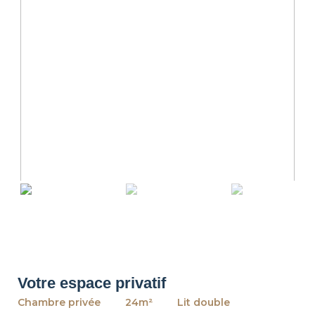
revious
Ne
Votre espace privatif
Chambre privée
24m²
Lit double