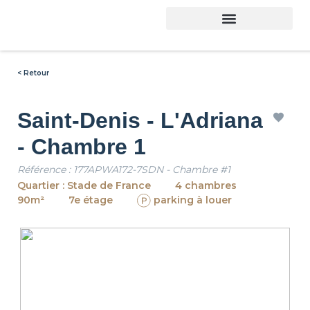
Trouver son logement
< Retour
Saint-Denis - L'Adriana
- Chambre 1
Référence : 177APWA172-7SDN - Chambre #1
Quartier : Stade de France
4 chambres
90m²
7e étage
parking à louer