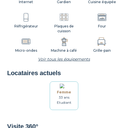
Internet
Gardien
Cuisine équipée
Réfrigérateur
Plaques de
Four
cuisson
Micro-ondes
Machine à café
Grille-pain
Voir tous les équipements
Locataires actuels
Bouilloire
Vaisselle
Ustensiles
Femme
33 ans
Table et chaises
Salle de bain
Lave-linge
Etudiant
Étendoir
Fer à repasser
Table à repasser
Visite 360°