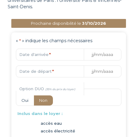
universitaires de Paris : l’Université Paris 8 Vincennes-
Saint-Denis.
Prochaine disponibilité le
31/10/2026
«
» indique les champs nécessaires
*
Date d'arrivée
*
Date de départ
*
Option DUO
Oui
Non
Inclus dans le loyer :
accès eau
accès électricité