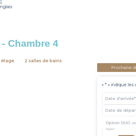
 - Chambre 4
 étage
2 salles de bains
Prochaine di
«
*
» indique les
Date d'arrivée
*
Date de dépar
Option DUO