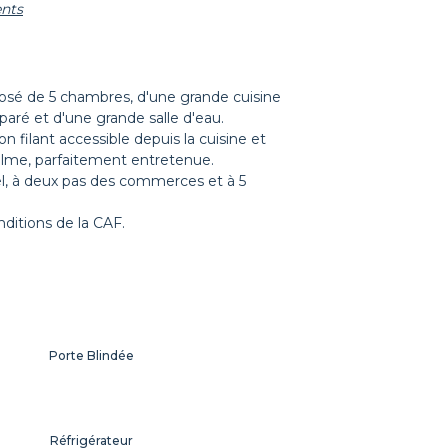
ents
Tapis de sol
osé de 5 chambres, d'une grande cuisine
paré et d'une grande salle d'eau.
Table de chevet
 filant accessible depuis la cuisine et
alme, parfaitement entretenue.
el, à deux pas des commerces et à 5
ditions de la CAF.
Porte Blindée
Réfrigérateur