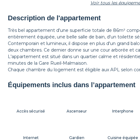
Voir tous les équipem
Lampe de bureau
Multiprise
Étagère
Description de l'appartement
Très bel appartement d'une superficie totale de 86m² comp
entièrement équipée, une belle salle de bain, d'un toilette sé
Corbeille à papier
Décorations
Cintres
Contemporain et lumineux, il dispose en plus d'un grand balcon
deux chambres. Ce dernier donne sur une cour arborée et c
L'appartement est situé dans un quartier calme et résidenti
minutes de la Gare Rueil-Malmaison.
Lampe de chevet
Balcon
Chaque chambre du logement est éligible aux APL selon con
Équipements inclus dans l’appartement
Accès sécurisé
Ascenseur
Interphone
Internet
Gardien
Cuisine équipée