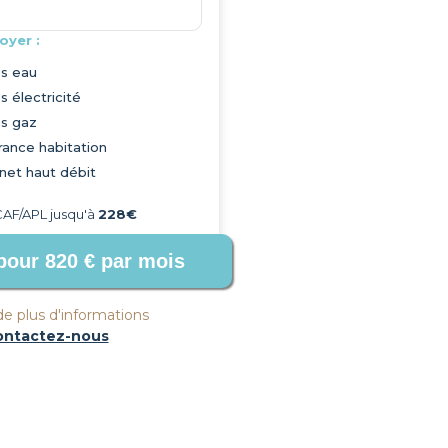
oyer :
s eau
s électricité
s gaz
rance habitation
rnet haut débit
CAF/APL jusqu'à
228€
e plus d'informations
ontactez-nous