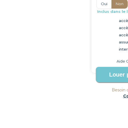
Oui
Non
Inclus dans le l
accè
accè
accè
assu
inte
Aide 
Besoin d
C