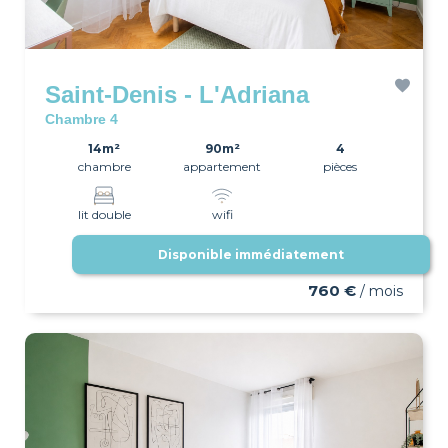
Saint-Denis - L'Adriana
Chambre 4
14m²
90m²
4
chambre
appartement
pièces
lit double
wifi
Disponible immédiatement
760 €
/ mois