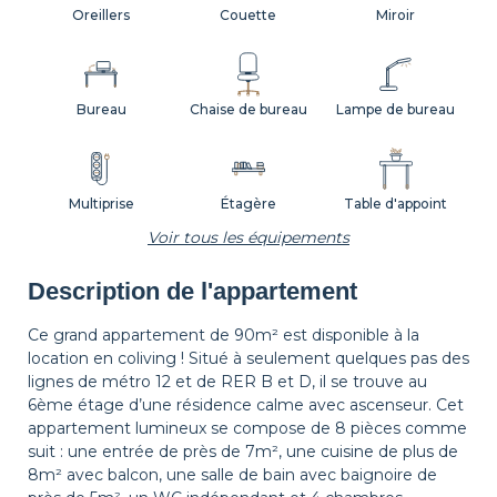
Oreillers
Couette
Miroir
Bureau
Chaise de bureau
Lampe de bureau
Multiprise
Étagère
Table d'appoint
Voir tous les équipements
Description de l'appartement
Tapis de sol
Corbeille à papier
Décorations
Ce grand appartement de 90m² est disponible à la
location en coliving ! Situé à seulement quelques pas des
lignes de métro 12 et de RER B et D, il se trouve au
Cintres
Table de chevet
Lampe de chevet
6ème étage d’une résidence calme avec ascenseur. Cet
appartement lumineux se compose de 8 pièces comme
suit : une entrée de près de 7m², une cuisine de plus de
8m² avec balcon, une salle de bain avec baignoire de
Rideaux
Balcon
Volets