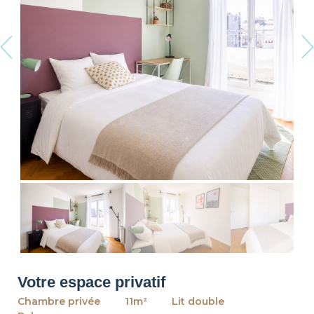
revious
Ne
Votre espace privatif
Chambre privée
11m²
Lit double