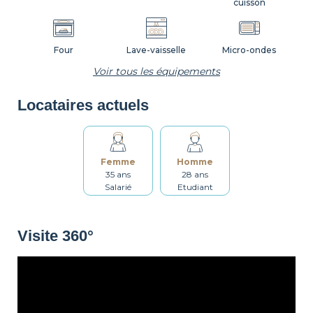
cuisson
Four
Lave-vaisselle
Micro-ondes
Voir tous les équipements
Locataires actuels
Machine à café
Grille-pain
Bouilloire
Femme
Homme
Vaisselle
Ustensiles
Table et chaises
35 ans
28 ans
Salarié
Etudiant
Salle de bain
Lave-linge
Sèche linge
Visite 360°
Étendoir
Fer à repasser
Table à repasser