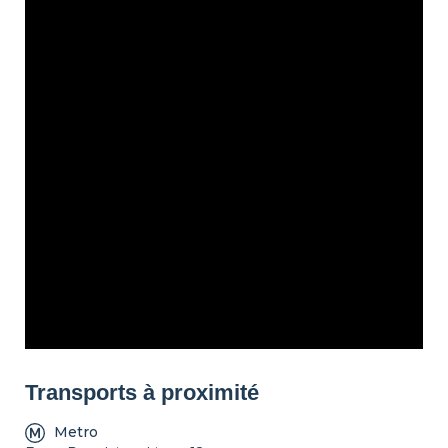
Set de ménage
Chauffage
Détecteur de
fumée
Non fumeur
Décorations
Balcon
Possibilité Parking
Transports à proximité
Metro