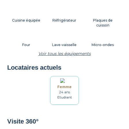
Cuisine équipée
Réfrigérateur
Plaques de
cuisson
Four
Lave-vaisselle
Micro-ondes
Voir tous les équipements
Locataires actuels
Machine à café
Grille-pain
Bouilloire
Femme
24 ans
Vaisselle
Ustensiles
Table et chaises
Etudiant
Salle de bain
Lave-linge
Sèche linge
Visite 360°