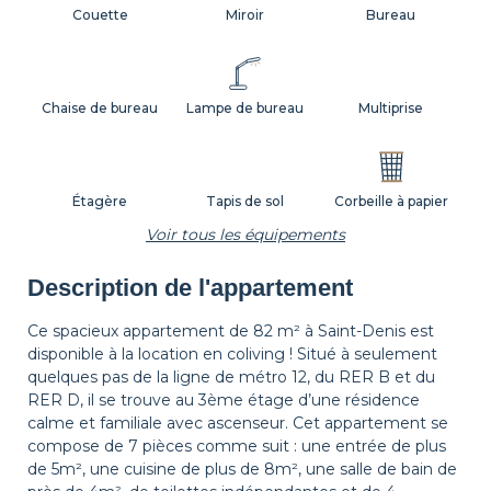
Couette
Miroir
Bureau
Chaise de bureau
Lampe de bureau
Multiprise
Étagère
Tapis de sol
Corbeille à papier
Voir tous les équipements
Description de l'appartement
Décorations
Cintres
Table de chevet
Ce spacieux appartement de 82 m² à Saint-Denis est
disponible à la location en coliving ! Situé à seulement
quelques pas de la ligne de métro 12, du RER B et du
Lampe de chevet
Volets
RER D, il se trouve au 3ème étage d’une résidence
calme et familiale avec ascenseur. Cet appartement se
compose de 7 pièces comme suit : une entrée de plus
de 5m², une cuisine de plus de 8m², une salle de bain de