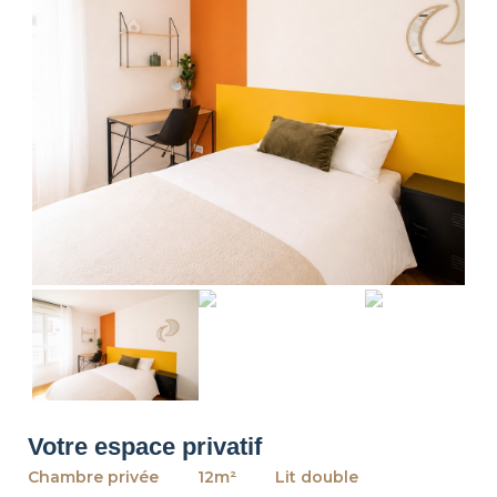
revious
Ne
Votre espace privatif
Chambre privée
12m²
Lit double