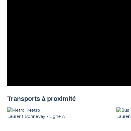
Transports à proximité
Metro
Laurent Bonnevay - Ligne A
Lauren