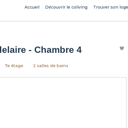
Accueil
Découvrir le coliving
Trouver son log
delaire - Chambre 4
7e étage
2 salles de bains