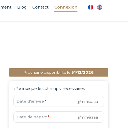
ement
Blog
Contact
Connexion
Prochaine disponibilité le
31/12/2026
«
» indique les champs nécessaires
*
Date d'arrivée
*
Date de départ
*