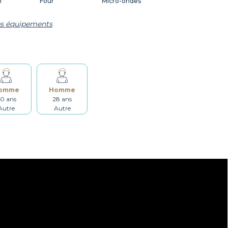
n
Four
Micro-ondes
les équipements
Vaisselle
Ustensiles
Étendoir
Fer à repasser
omme
Homme
0 ans
28 ans
Autre
Autre
Détecteur de fumée
Non fumeur