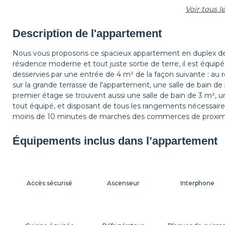
Voir tous 
Étagère
Tapis de sol
Corbeille à papier
Description de l'appartement
Nous vous proposons ce spacieux appartement en duplex de
résidence moderne et tout juste sortie de terre, il est équ
Table de chevet
Lampe de chevet
Rideaux
desservies par une entrée de 4 m² de la façon suivante : au
sur la grande terrasse de l'appartement, une salle de bain 
premier étage se trouvent aussi une salle de bain de 3 m²,
tout équipé, et disposant de tous les rangements nécessair
moins de 10 minutes de marches des commerces de proxim
Équipements inclus dans l’appartement
Accès sécurisé
Ascenseur
Interphone