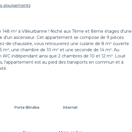
les équipements
Décorations
Cintres
 148 m² à Villeurbanne ! Niché aux 7ème et 8ème étages d’une
ipée d’un ascenseur. Cet appartement se compose de 9 pièces
Volets
 rez-de-chaussée, vous retrouverez une cuisine de 8 m² ouverte
de 5 m², une chambre de 10 m² et une seconde de 14 m². Au
 un WC indépendant ainsi que 2 chambres de 10 et 12 m². Loué
es, l'appartement est au pied des transports en commun et à
ité.
Porte Blindée
Internet