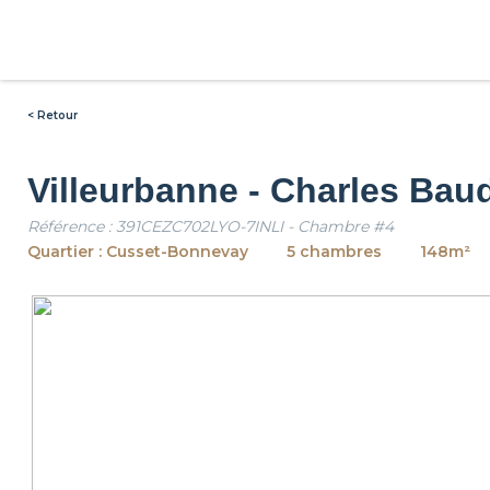
< Retour
Villeurbanne - Charles Bau
Référence : 391CEZC702LYO-7INLI - Chambre #4
Quartier : Cusset-Bonnevay
5 chambres
148m²