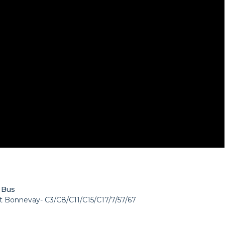
Bus
t Bonnevay- C3/C8/C11/C15/C17/7/57/67