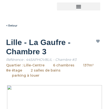
Trouver son logement
< Retour
Lille - La Gaufre -
Chambre 3
Référence : 445APHOV8LIL - Chambre #3
Quartier : Lille-Centre
6 chambres
137m²
8e étage
2 salles de bains
parking à louer