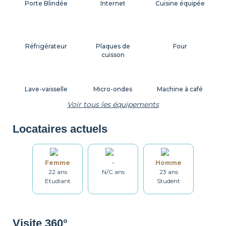
Porte Blindée
Internet
Cuisine équipée
Réfrigérateur
Plaques de
Four
cuisson
Lave-vaisselle
Micro-ondes
Machine à café
Voir tous les équipements
Locataires actuels
Grille-pain
Bouilloire
Vaisselle
Femme
-
Homme
22 ans
N/C ans
23 ans
Ustensiles
Table et chaises
Salle de bain
Etudiant
Student
Lave-linge
Sèche linge
Étendoir
Visite 360°