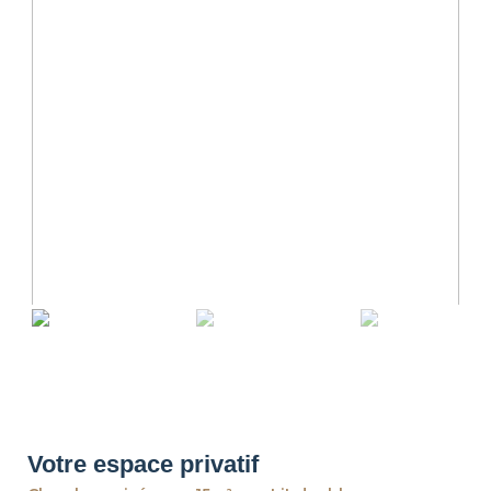
revious
Ne
Votre espace privatif