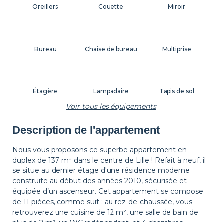
Oreillers
Couette
Miroir
Bureau
Chaise de bureau
Multiprise
Étagère
Lampadaire
Tapis de sol
Voir tous les équipements
Description de l'appartement
Corbeille à papier
Décorations
Cintres
Nous vous proposons ce superbe appartement en
duplex de 137 m² dans le centre de Lille ! Refait à neuf, il
se situe au dernier étage d'une résidence moderne
Table de chevet
Lampe de chevet
Rideaux
construite au début des années 2010, sécurisée et
équipée d’un ascenseur. Cet appartement se compose
de 11 pièces, comme suit : au rez-de-chaussée, vous
retrouverez une cuisine de 12 m², une salle de bain de
Volets