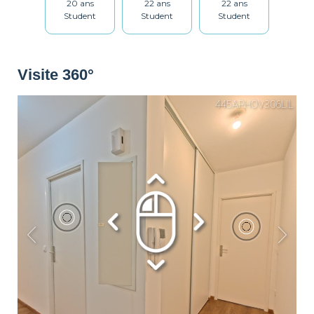
20 ans
22 ans
22 ans
Ustensiles
Table et chaises
Salle de bain
Student
Student
Student
Lave-linge
Sèche linge
Étendoir
Visite 360°
Fer à repasser
Table à repasser
Set de ménage
Chauffage
Détecteur de
Non fumeur
fumée
Décorations
Possibilité Parking