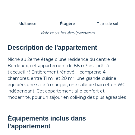
Multiprise
Étagère
Tapis de sol
Voir tous les équipements
Description de l'appartement
Corbeille à papier
Décorations
Cintres
Niché au 2eme étage d’une résidence du centre de
Bordeaux, cet appartement de 88 m² est prêt à
t’accueillir ! Entièrement rénové, il comprend 4
Table de chevet
Lampe de chevet
Rideaux
chambres, entre 11 m² et 20 m², une grande cuisine
équipée, une salle à manger, une salle de bain et un WC
indépendant. Cet appartement allie confort et
modernité, pour un séjour en coliving des plus agréables
Volets
!
Équipements inclus dans
l’appartement