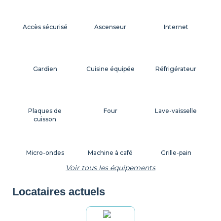
Accès sécurisé
Ascenseur
Internet
Gardien
Cuisine équipée
Réfrigérateur
Plaques de
Four
Lave-vaisselle
cuisson
Micro-ondes
Machine à café
Grille-pain
Voir tous les équipements
Locataires actuels
Bouilloire
Vaisselle
Ustensiles