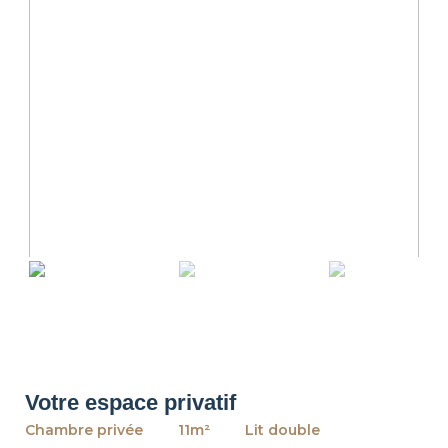
revious
Ne
Votre espace privatif
Chambre privée
11m²
Lit double