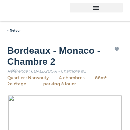
Trouver son logement
< Retour
Bordeaux - Monaco -
Chambre 2
Référence : 6BALB2BOR - Chambre #2
Quartier : Nansouty
4 chambres
88m²
2e étage
parking à louer