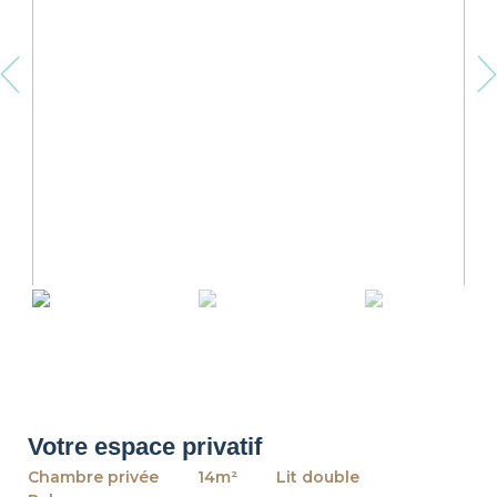
revious
Ne
Votre espace privatif
Chambre privée
14m²
Lit double