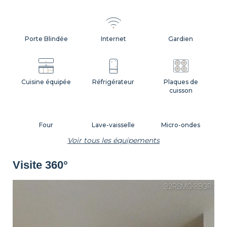
Porte Blindée
Internet
Gardien
Cuisine équipée
Réfrigérateur
Plaques de
cuisson
Four
Lave-vaisselle
Micro-ondes
Voir tous les équipements
Visite 360°
Machine à café
Grille-pain
Bouilloire
Vaisselle
Ustensiles
Table et chaises