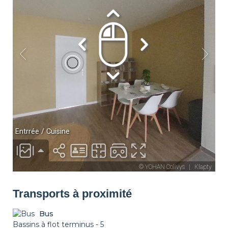
Salle de bain
Lave-linge
Étendoir
Fer à repasser
Table à repasser
Set de ménage
Chauffage
Détecteur de
Non fumeur
fumée
Décorations
Possibilité Parking
Transports à proximité
Bus
Bassins à flot terminus - 5