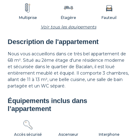
Multiprise
Étagère
Fauteuil
Voir tous les équipements
Description de l'appartement
Tapis de sol
Corbeille à papier
Décorations
Nous vous accueillons dans ce très bel appartement de
68 m². Situé au 2ème étage d'une résidence moderne
et sécurisée dans le quartier de Bacalan, il est loué
Cintres
Table de chevet
Lampe de chevet
entièrement meublé et équipé. Il comporte 3 chambres,
allant de 11 à 13 m², une belle cuisine, une salle de bain
partagée et un WC séparé.
Balcon
Volets
Équipements inclus dans
l’appartement
Accès sécurisé
Ascenseur
Interphone